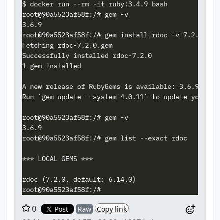
$ docker run --rm -it ruby:3.4.9 bash

root@90a5523af58f:/# gem -v

3.6.9

root@90a5523af58f:/# gem install rdoc -v 7.2.0

Fetching rdoc-7.2.0.gem

Successfully installed rdoc-7.2.0

1 gem installed

A new release of RubyGems is available: 3.6.9 → 4.0
Run `gem update --system 4.0.11` to update your ins
root@90a5523af58f:/# gem -v

3.6.9

root@90a5523af58f:/# gem list --exact rdoc

*** LOCAL GEMS ***

rdoc (7.2.0, default: 6.14.0)

0
Post
Raw
Copy link