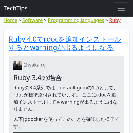
TechTips
Home
Software
Programming languages
Ruby
Highlighted comm
Topic and comment
Ruby 4.0でrdocを追加インストール
するとwarningが出るようになる
@wakairo
Ruby 3.4の場合
Rubyの3.4系列では、default gemの1つとして、
rdocが標準添付されています。 ここにrdocを追
加インストールしてもwarningが出るようにはな
りません。
以下はdockerを使ってこのことを確認した様子で
す。