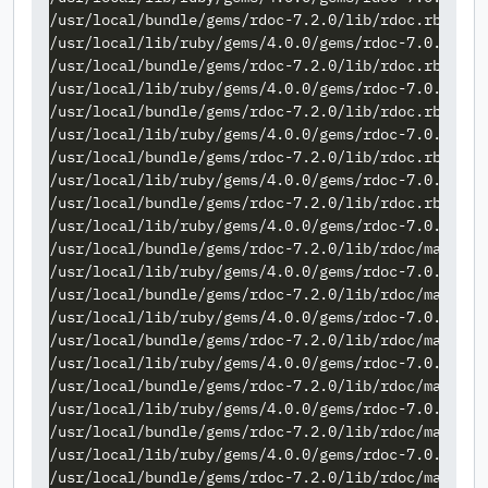
/usr/local/bundle/gems/rdoc-7.2.0/lib/rdoc.rb:79: 
/usr/local/lib/ruby/gems/4.0.0/gems/rdoc-7.0.3/lib
/usr/local/bundle/gems/rdoc-7.2.0/lib/rdoc.rb:84: 
/usr/local/lib/ruby/gems/4.0.0/gems/rdoc-7.0.3/lib
/usr/local/bundle/gems/rdoc-7.2.0/lib/rdoc.rb:89: 
/usr/local/lib/ruby/gems/4.0.0/gems/rdoc-7.0.3/lib
/usr/local/bundle/gems/rdoc-7.2.0/lib/rdoc.rb:94: 
/usr/local/lib/ruby/gems/4.0.0/gems/rdoc-7.0.3/lib
/usr/local/bundle/gems/rdoc-7.2.0/lib/rdoc.rb:99: 
/usr/local/lib/ruby/gems/4.0.0/gems/rdoc-7.0.3/lib
/usr/local/bundle/gems/rdoc-7.2.0/lib/rdoc/markdow
/usr/local/lib/ruby/gems/4.0.0/gems/rdoc-7.0.3/lib
/usr/local/bundle/gems/rdoc-7.2.0/lib/rdoc/markdow
/usr/local/lib/ruby/gems/4.0.0/gems/rdoc-7.0.3/lib
/usr/local/bundle/gems/rdoc-7.2.0/lib/rdoc/markdow
/usr/local/lib/ruby/gems/4.0.0/gems/rdoc-7.0.3/lib
/usr/local/bundle/gems/rdoc-7.2.0/lib/rdoc/markdow
/usr/local/lib/ruby/gems/4.0.0/gems/rdoc-7.0.3/lib
/usr/local/bundle/gems/rdoc-7.2.0/lib/rdoc/markdow
/usr/local/lib/ruby/gems/4.0.0/gems/rdoc-7.0.3/lib
/usr/local/bundle/gems/rdoc-7.2.0/lib/rdoc/markdow