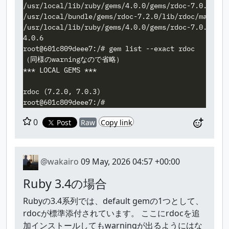
/usr/local/lib/ruby/gems/4.0.0/gems/rdoc-7.0.3/lib
/usr/local/bundle/gems/rdoc-7.2.0/lib/rdoc/markdow
/usr/local/lib/ruby/gems/4.0.0/gems/rdoc-7.0.3/lib
4.0.6

root@601c809deee7:/# gem list --exact rdoc

（同様のwarningなので省略）

*** LOCAL GEMS ***

rdoc (7.2.0, 7.0.3)

0
Post
Raw
Copy link
@wakairo
09 May, 2026 04:57 +00:00
Ruby 3.4の場合
Rubyの3.4系列では、default gemの1つとして、
rdocが標準添付されています。 ここにrdocを追
加インストールしてもwarningが出るようにはな