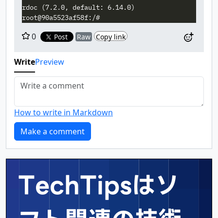
rdoc (7.2.0, default: 6.14.0)

0
Post
Raw
Copy link
Write
Preview
How to write in Markdown
TechTipsはソ