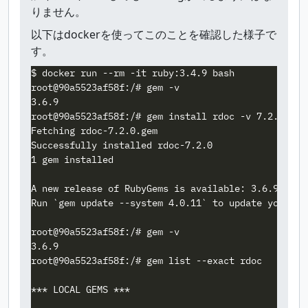
りません。
以下はdockerを使ってこのことを確認した様子で
す。
$ docker run --rm -it ruby:3.4.9 bash

root@90a5523af58f:/# gem -v

3.6.9

root@90a5523af58f:/# gem install rdoc -v 7.2.0

Fetching rdoc-7.2.0.gem

Successfully installed rdoc-7.2.0

1 gem installed

A new release of RubyGems is available: 3.6.9 → 4.0
Run `gem update --system 4.0.11` to update your ins
root@90a5523af58f:/# gem -v

3.6.9

root@90a5523af58f:/# gem list --exact rdoc

*** LOCAL GEMS ***
