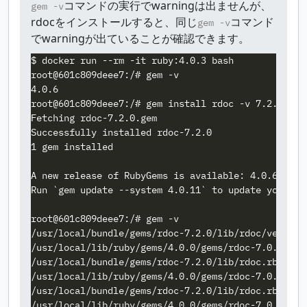
コマンドの実行でwarningは出ませんが、
gem -v
rdocをインストールすると、同じ
コマンド
gem -v
でwarningが出ていることが確認できます。
$ docker run --rm -it ruby:4.0.3 bash

root@601c809deee7:/# gem -v

4.0.6

root@601c809deee7:/# gem install rdoc -v 7.2.0

Fetching rdoc-7.2.0.gem

Successfully installed rdoc-7.2.0

1 gem installed

A new release of RubyGems is available: 4.0.6 → 4.0
Run `gem update --system 4.0.11` to update your ins
root@601c809deee7:/# gem -v

/usr/local/bundle/gems/rdoc-7.2.0/lib/rdoc/version
/usr/local/lib/ruby/gems/4.0.0/gems/rdoc-7.0.3/lib
/usr/local/bundle/gems/rdoc-7.2.0/lib/rdoc.rb:68: 
/usr/local/lib/ruby/gems/4.0.0/gems/rdoc-7.0.3/lib
/usr/local/bundle/gems/rdoc-7.2.0/lib/rdoc.rb:74: 
/usr/local/lib/ruby/gems/4.0.0/gems/rdoc-7.0.3/lib