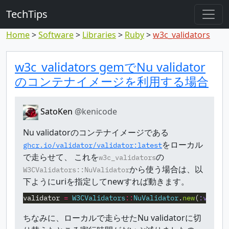
TechTips
Home
Software
Libraries
Ruby
w3c_validators
Highlighted comm
Topic and comment
w3c_validators gemでNu validator
のコンテナイメージを利用する場合
SatoKen
@kenicode
Nu validatorのコンテナイメージである
をローカル
ghcr.io/validator/validator:latest
で走らせて、 これを
の
w3c_validators
から使う場合は、以
W3CValidators::NuValidator
下ようにuriを指定してnewすれば動きます。
validator
=
W3CValidators
::
NuValidator
.
new
(
:valida
ちなみに、ローカルで走らせたNu validatorに切