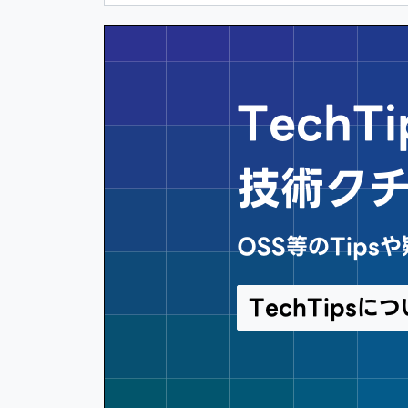
Tech
技術ク
OSS等のTip
TechTips