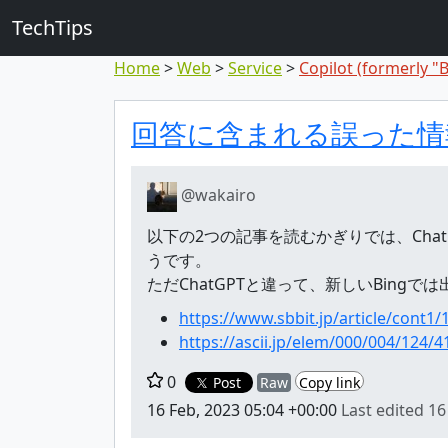
TechTips
Home
Web
Service
Copilot (formerly "
Highlighted 
Topic and comment
回答に含まれる誤った情
@wakairo
以下の2つの記事を読むかぎりでは、Cha
うです。
ただChatGPTと違って、新しいBin
https://www.sbbit.jp/article/cont1
https://ascii.jp/elem/000/004/124/
0
Post
Raw
Copy link
16 Feb, 2023 05:04 +00:00
Last edited
16