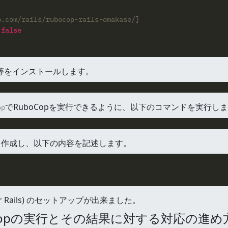
b.com/rails/rubocop-rails-omakase/]
 
false
p等をインストールします。
でRuboCopを実行できるように、以下のコマンドを実行し
op
を作成し、以下の内容を記述します。
g for Rails) のセットアップが出来ました。
ocopの実行とその結果に対する対応の進め