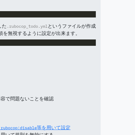
した
というファイルが作成
.rubocop_todo.yml
項を無視するように設定が出来ます。
内容で問題ないことを確認
等を用いて設定
 rubocop:disable
を用いて規則を無効にする