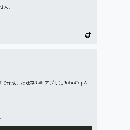
ません。
以前で作成した既存RailsアプリにRuboCopを
す。