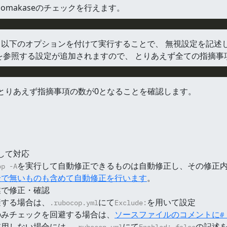
、omakaseのチェックを行えます。
以下のオプションを付けて実行することで、 無視設定を記述
を参照する設定が追加されますので、 とりあえず全ての指摘事
とりあえず指摘事項の数が0となることを確認します。
。
して対応
を実行して自動修正できるものは自動修正し、その修正
op -A
全で無いものも含めて自動修正を行います
。
業で修正・確認
避する場合は、
にて
を用いて設定
.rubocop.yml
Exclude:
のみチェックを回避する場合は、
ソースファイルのコメントに
#
採用しない場合には、
にて
の記述