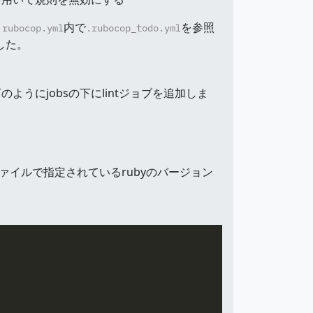
内で
を参照
.rubocop.yml
.rubocop_todo.yml
した。
以下のようにjobsの下にlintジョブを追加しま
のファイルで指定されているrubyのバージョン