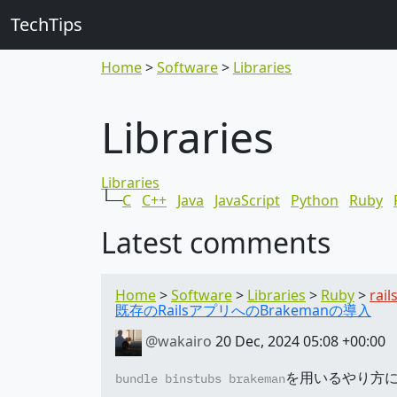
TechTips
Home
Software
Libraries
Libraries
Libraries
└─
C
C++
Java
JavaScript
Python
Ruby
Latest comments
Home
Software
Libraries
Ruby
rail
既存のRailsアプリへのBrakemanの導入
@wakairo
20 Dec, 2024 05:08 +00:00
を用いるやり方
bundle binstubs brakeman