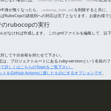
.rubocop.yml
Enabled: false
の中身が無くなったら、
を削除すると共に、
.rubocop_todo.yml
ばRuboCopの諸規則への対応は完了となります。お疲れ様で
のrubocopの実行
相当するファイルがなければ作成します。 この.ymlファイルを編集して、
に対して十分余裕を持たせて下さい。
は、プロジェクトルートにある.ruby-versionという名前
て詳しくはこちらのTopicをご覧下さい。
をGitHub Actionsに適したものにするオプションです
。