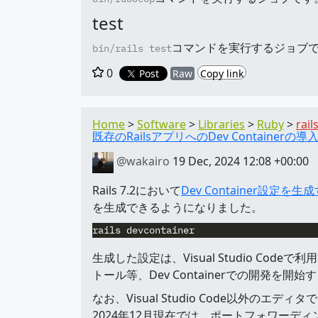
test
コマンドを実行するジョブです
bin/rails test
0
Post
Raw
Copy link
Home
Software
Libraries
Ruby
rail
既存のRailsアプリへのDev Containerの導
@wakairo
19 Dec, 2024 12:08 +00:00
Rails 7.2において
Dev Container設定
を生成できるようになりました。
生成した設定は、Visual Studio Co
トール等、Dev Containerでの開発を
なお、Visual Studio Code以外のエディ
2024年12月現在では、ポートフォワー