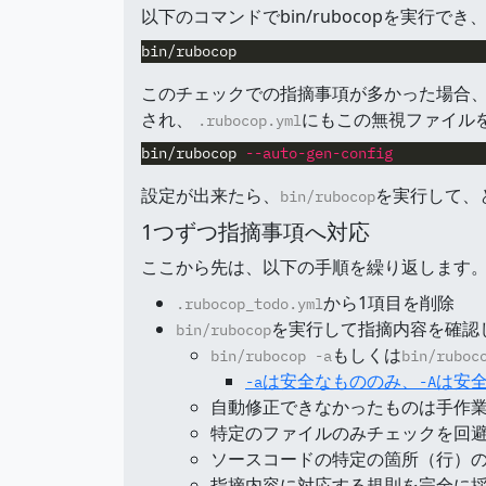
以下のコマンドでbin/rubocopを実行でき
このチェックでの指摘事項が多かった場合、
され、
にもこの無視ファイル
.rubocop.yml
bin/rubocop 
--auto-gen-config
設定が出来たら、
を実行して、
bin/rubocop
1つずつ指摘事項へ対応
ここから先は、以下の手順を繰り返します
から1項目を削除
.rubocop_todo.yml
を実行して指摘内容を確認
bin/rubocop
もしくは
bin/rubocop -a
bin/ruboc
は安全なもののみ、
は安
-a
-A
自動修正できなかったものは手作
特定のファイルのみチェックを回
ソースコードの特定の箇所（行）
指摘内容に対応する規則を完全に