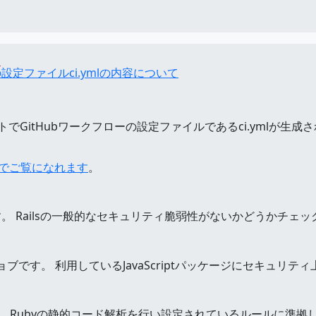
s
ーの設定ファイルci.ymlの内容について
ルトでGitHubワークフローの設定ファイルであるci.ymlが生成
らでご覧になれます
。
。 Railsの一般的なセキュリティ脆弱性がないかどうかチェッ
ブです。 利用しているJavaScriptパッケージにセキュリ
。 Rubyの静的コード解析を行い設定されているルールに準拠