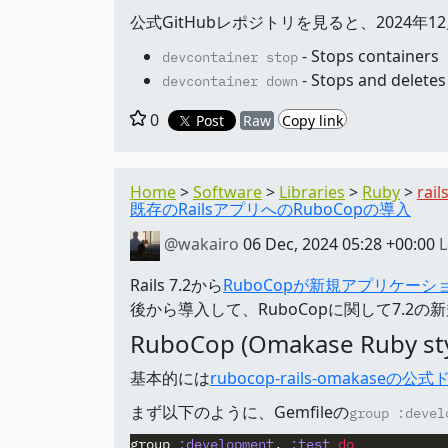
公式GitHubレポジトリを見ると、202
- Stops containers
devcontainer stop
- Stops and deletes
devcontainer down
0
Post
Raw
Copy link
Home
Software
Libraries
Ruby
rail
既存のRailsアプリへのRuboCopの導入
@wakairo
06 Dec, 2024 05:28 +00:00
L
Rails 7.2から
RuboCopが新規アプリケー
後から導入して、RuboCopに関して7.
RuboCop (Omakase Ruby s
基本的には
rubocop-rails-omakas
まず以下のように、Gemfileの
group :devel
group
:development
,
:test
do