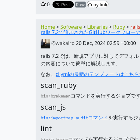
0
Post
Raw
Copy link
Home
Software
Libraries
Ruby
rail
rails 7.2で追加されたGitHubワークフロ
@wakairo
20 Dec, 2024 02:59 +00:00
rails 7.2では、新規アプリに対してデフォ
の内容について簡単に解説します。
なお、
ci.ymlの最新のテンプレートはこち
scan_ruby
コマンドを実行するジョブです
bin/brakeman
scan_js
コマンド
を実行するジョ
bin/importmap audit
lint
コマンドを実行するジョブです
bin/rubocop