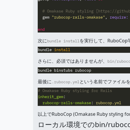
# Omakase Ruby styling [https://githu
gem
"rubocop-rails-omakase"
,
require:
end
次に
を実行して、RuboCo
bundle install
bundle 
install
さらに、必須ではありませんが、
bin/ruboc
最後に
という名前でファイル
.rubocop.yml
# Omakase Ruby styling for Rails
inherit_gem
:
rubocop-rails-omakase
:
rubocop.yml
以上でRuboCop (Omakase Ruby stylin
ローカル環境でのbin/rub