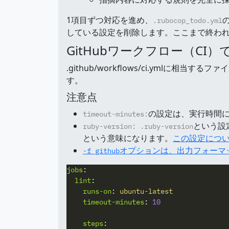
1項目ずつ対応を進め、
.rubocop_todo.yml
している設定を削除します。ここまで終われ
GitHubワークフロー（CI）で
.github/workflows/ci.ymlに
す。
注意点
の設定は、実行時間
timeout-minutes:
という設定
ruby-version: .ruby-version
という意味になります。
この設定につい
オプションは、出力フォーマット
-f github
jobs
:
lint
:
runs-on
:
ubuntu-latest
timeout-minutes
:
10
steps
: