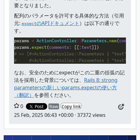
要となりました。
配列のパラメータを許可する具体的な方法（引用
元:
のAPIドキュメント
）は以下の通りで
expect
す。
params
=
ActionController
::
Parameters
.
new
(
comments
params
.
expect
(
comments: 
[[
:text
]])
# => [#<ActionController::Parameters { "text" => "
#     #<ActionController::Parameters { "text" => "
なお、安全のためにexpectがこの二重の括弧の記
法を採用した背景については、
Rails 8: strong
parametersの新しいparams.expectの使い方
（翻訳）
を参照ください。
0
Post
Raw
Copy link
25 Feb, 2025 06:43 +00:00
· 37372 views