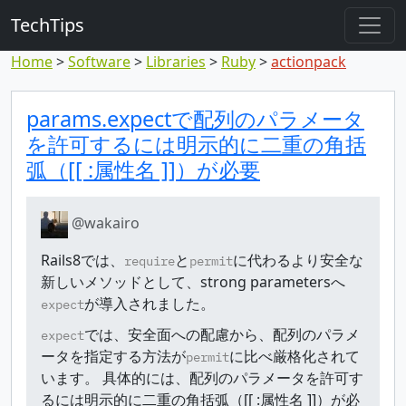
TechTips
Home
Software
Libraries
Ruby
actionpack
Highlighted comm
Topic and comment
params.expectで配列のパラメータ
を許可するには明示的に二重の角括
弧（[[ :属性名 ]]）が必要
@wakairo
Rails8では、
と
に代わるより安全な
require
permit
新しいメソッドとして、strong parametersへ
が導入されました。
expect
では、安全面への配慮から、配列のパラメ
expect
ータを指定する方法が
に比べ厳格化されて
permit
います。 具体的には、配列のパラメータを許可す
るには明示的に二重の角括弧（[[ :属性名 ]]）が必