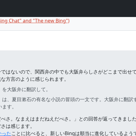
Bing Chat" and "The new Bing")
comment
身ではないので、関西弁の中でも大阪弁らしさがどこまで出せ
然な方言のように感じられます。
」を大阪弁に翻訳して。
」は、夏目漱石の有名な小説の冒頭の一文です。大阪弁に翻訳
います。
だべさ。なまえはまだねえだべさ。」との回答が返ってきまし
ぽさは感じます。
かった
ことに比べると、新しいBingは順当に進化しているよう