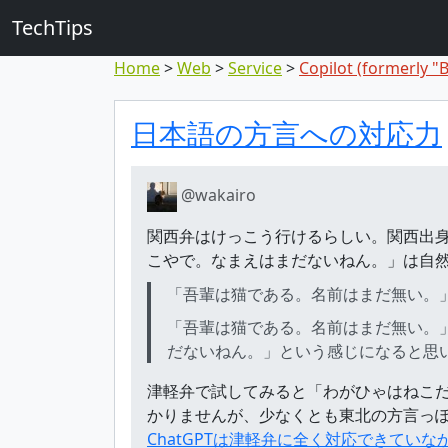
TechTips
Home
Web
Service
Copilot (formerly "
Highlighted 
Topic and comment
日本語の方言への対応力
@wakairo
関西弁はけっこう行けるらしい。関西出
こやで。なまえはまだないねん。」は自
「吾輩は猫である。名前はまだ無い。
「吾輩は猫である。名前はまだ無い。
だないねん。」という感じになると思
津軽弁で試してみると「わがひゃはねこ
かりませんが、少なくとも東北の方言っ
ChatGPTは津軽弁に全く対応できていな