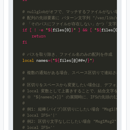
# nullglobがオフで、マッチするファイルがない場合、
# 配列の先頭要素に パターン文字列 "/var/lib/notify
# 「そのパスにファイルが存在しない」かつ「文字列がパ
if
[
!
-e
"
${
files
[0]
}
"
]
&&
[
"
${
files
[0]
}
"
=
        return

    fi
# パスを取り除き、ファイル名のみの配列を作成
local 
names
=(
"
${
files
[@]##*/
}
"
)
# 複数の通知がある場合、スペース区切りで連結される
#
# 区切りをスペースから変更したい場合は、デフォルトの I
# local 変数として上書きすることで、結合文字を変更
# ※ "${names[*]}" の展開時に、IFSの先頭の1文字
#
# 例1: 縦棒(パイプ)区切りにしたい場合 "Msg1|Msg2"
# local IFS='|'
# 例2: 区切り文字なしにしたい場合 "Msg1Msg2"
# local IFS=''