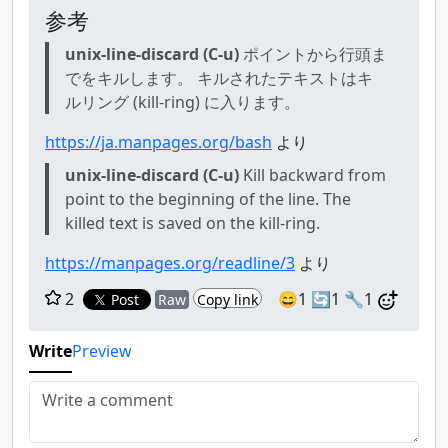
参考
unix-line-discard (C-u)
ポイントから行頭ま
でをキルします。 キルされたテキストはキ
ルリング (kill-ring) に入ります。
https://ja.manpages.org/bash
より
unix-line-discard (C-u)
Kill backward from
point to the beginning of the line. The
killed text is saved on the kill-ring.
https://manpages.org/readline/3
より
2
😄1
🔄1
🔧1
Post
Raw
Copy link
Write
Preview