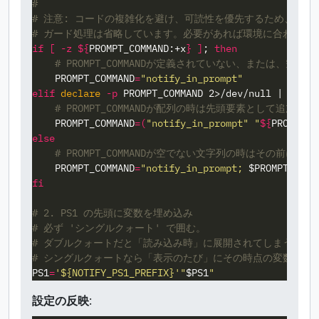
#
# 注意: コードの複雑化を避け、可読性を優先するため、.ba
# ガード処理は省略しています。必要があれば環境に合わせて
if
[
-z
${
PROMPT_COMMAND
:+x
}
]
;
then
# PROMPT_COMMANDが定義されていない、または、空
PROMPT_COMMAND
=
"notify_in_prompt"
elif 
declare
-p
 PROMPT_COMMAND 2>/dev/null | 
grep
# PROMPT_COMMANDが配列の時は先頭要素として追加
PROMPT_COMMAND
=(
"notify_in_prompt"
"
${
PROMPT_C
else
# PROMPT_COMMANDが空でない文字列の時はその前に追加
PROMPT_COMMAND
=
"notify_in_prompt; 
$PROMPT_COMM
fi
# 2. PS1 の先頭に変数を埋め込み
# 必ず 'シングルクォート' で囲む。
# ダブルクォートだと「読み込み時」に展開されてしまうが、
# シングルクォートなら「表示のたび」にその時点の変数が参
PS1
=
'${NOTIFY_PS1_PREFIX}'
"
$PS1
"
設定の反映
: