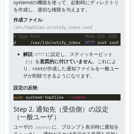
systemdの機能を使って、起動時にディレクトリ
を作成し、適切な権限を与えます。
作成ファイル
:
/etc/tmpfiles.d/notify_inbox.conf
d
      /
var
/
lib
/
notify_inbox
0777
root
root
解説
:
に設定し、スティッキービット
0777
（
）を
意図的に付けていません
。これによ
t
り、rootが作成した通知ファイルを一般ユー
ザが削除できるようになります。
設定の反映
:
sudo 
systemd-tmpfiles 
--create
Step 2. 通知先（受信側）の設定
（一般ユーザ）
ユーザの
に、プロンプト表示時に通知を
.bashrc
チェックし、 通知があれば表示する処理を追加し