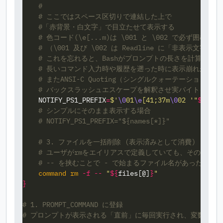
#
# ここではスペース区切りで連結した上で
#「赤背景・白文字」で目立たせて表示する
# 色コード(\e[...m)は \001 と \002 で必ず囲む。
# （\001 及び \002 は Readline に「非表示文
# これを忘れると、Bashがプロンプトの長さを計算でき
# 長いコマンド入力時や履歴を遡った時に表示崩れが発生
# またANSI-C Quoting（シングルクォーテーション
# バックスラッシュエスケープを解釈させ実バイトを埋め
NOTIFY_PS1_PREFIX
=
$'
\0
01
\e
[41;37m
\0
02 '
"
${
name
# シンプルにそのまま表示する場合
# NOTIFY_PS1_PREFIX="${names[*]}"
# 3. ファイルを一括削除 (表示済みとして消費)
# ユーザがrmをエイリアスで定義していても、そのエイ
# -- を挟むことで - で始まるファイル名があったと
command rm
-f
--
"
${
files
[@]
}
"
}
# 1. PROMPT_COMMAND に登録
# プロンプトが表示される「直前」に毎回実行され、変数 NOTIFY