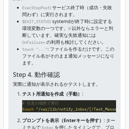
: サービス終了時（成功・失敗
ExecStopPost
問わず）に実行されます。
: systemdが終了時に設定する
$EXIT_STATUS
環境変数の一つです。
以外ならエラーと判
0
断しています。確実な失敗通知には
の利用も検討してください。
OnFailure=
: ファイルを作るだけです。この
touch "..."
ファイル名がそのまま通知メッセージになり
ます。
Step 4. 動作確認
実際に通知が表示されるかテストします。
テスト用通知を作成（手動）
:
# 任意の場所で実行
touch
"/var/lib/notify_inbox/[!Test_Message]"
プロンプトを表示（Enterキーを押す）
: ター
ミナルで
を押したタイミングで、プロ
Enter