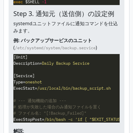
exec
$SHELL
-l
Step 3. 通知元（送信側）の設定例
systemdユニットファイルに通知コマンドを仕込
みます。
例: バックアップサービスのユニット
(
)
/etc/systemd/system/backup.service
[Unit]
Description
=
Daily Backup Service
[Service]
Type
=
oneshot
ExecStart
=
/usr/local/bin/backup_script.sh
# --- 通知機能の追加 ---

# 処理が失敗した場合のみ通知ファイルを置く

ExecStopPost
=
/bin/bash -c 'if [ "$EXIT_STATUS" != 
解説
: