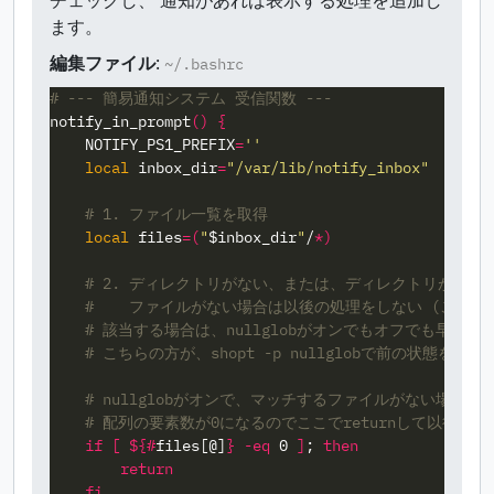
ます。
編集ファイル
:
~/.bashrc
# --- 簡易通知システム 受信関数 ---
notify_in_prompt
()
{
NOTIFY_PS1_PREFIX
=
''
local 
inbox_dir
=
"/var/lib/notify_inbox"
# 1. ファイル一覧を取得
local 
files
=(
"
$inbox_dir
"
/
*
)
# 2. ディレクトリがない、または、ディレクトリがあっ
#    ファイルがない場合は以後の処理をしない (この
# 該当する場合は、nullglobがオンでもオフでも早期リ
# こちらの方が、shopt -p nullglobで前の状態を保
# nullglobがオンで、マッチするファイルがない場合、
# 配列の要素数が0になるのでここでreturnして以後の
if
[
${#
files
[@]
}
-eq
 0 
]
;
then

        return

    fi