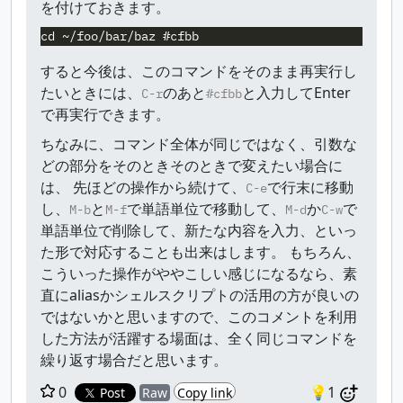
を付けておきます。
すると今後は、このコマンドをそのまま再実行し
たいときには、
のあと
と入力してEnter
C-r
#cfbb
で再実行できます。
ちなみに、コマンド全体が同じではなく、引数な
どの部分をそのときそのときで変えたい場合に
は、 先ほどの操作から続けて、
で行末に移動
C-e
し、
と
で単語単位で移動して、
か
で
M-b
M-f
M-d
C-w
単語単位で削除して、新たな内容を入力、といっ
た形で対応することも出来はします。 もちろん、
こういった操作がややこしい感じになるなら、素
直にaliasかシェルスクリプトの活用の方が良いの
ではないかと思いますので、このコメントを利用
した方法が活躍する場面は、全く同じコマンドを
繰り返す場合だと思います。
0
💡1
Post
Raw
Copy link