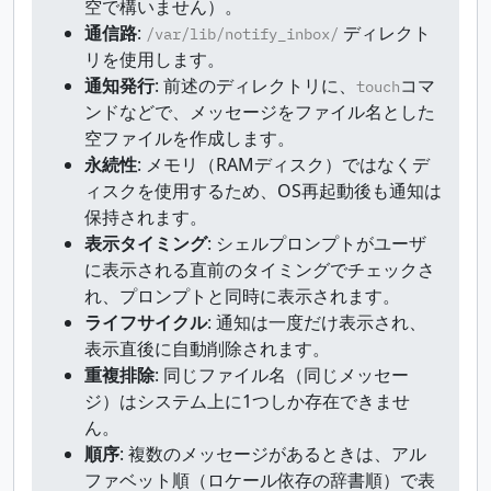
空で構いません）。
通信路
:
ディレクト
/var/lib/notify_inbox/
リを使用します。
通知発行
: 前述のディレクトリに、
コマ
touch
ンドなどで、メッセージをファイル名とした
空ファイルを作成します。
永続性
: メモリ（RAMディスク）ではなくデ
ィスクを使用するため、OS再起動後も通知は
保持されます。
表示タイミング
: シェルプロンプトがユーザ
に表示される直前のタイミングでチェックさ
れ、プロンプトと同時に表示されます。
ライフサイクル
: 通知は一度だけ表示され、
表示直後に自動削除されます。
重複排除
: 同じファイル名（同じメッセー
ジ）はシステム上に1つしか存在できませ
ん。
順序
: 複数のメッセージがあるときは、アル
ファベット順（ロケール依存の辞書順）で表