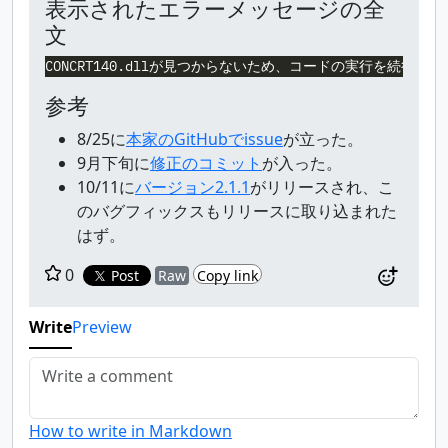
表示されたエラーメッセージの全
文
参考
8/25に
本家のGitHubでissue
が立った。
9月下旬に
修正のコミット
が入った。
10/11に
バージョン2.1.1
がリリースされ、こ
のバグフィックスもリリースに取り込まれた
はず。
0
Post
Raw
Copy link
Write
Preview
How to write in Markdown