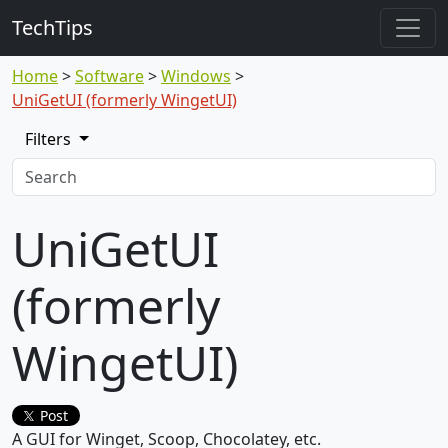
TechTips
Home
Software
Windows
UniGetUI (formerly WingetUI)
Filters
UniGetUI
(formerly
WingetUI)
Post
A GUI for Winget, Scoop, Chocolatey, etc.