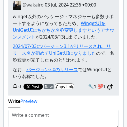
@wakairo
03 Jul, 2024 22:36 +00:00
winget以外のパッケージ・マネジャーも多数サポ
ートするようになってきたため、
WingetUIを
UniGetUIにちかぢか名称変更しますというアナウ
ンスメント
が2024/03/13に出ていました。
2024/07/03にバージョン3.1がリリースされ、リ
リース名が初めてUniGetUIになりました
ので、名
称変更が完了したものと思われます。
なお、
バージョン3.0のリリース
ではWingetUIと
いう名称でした。
0
🔧1
💯1
Post
Raw
Copy link
Write
Preview