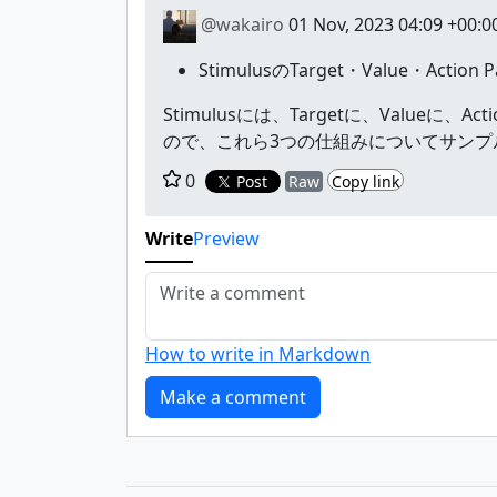
@wakairo
01 Nov, 2023 04:09 +00:0
StimulusのTarget・Value・Action 
Stimulusには、Targetに、Valueに
ので、これら3つの仕組みについてサンプ
0
Post
Raw
Copy link
Write
Preview
How to write in Markdown