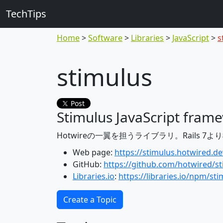
TechTips
Home
Software
Libraries
JavaScript
s
stimulus
Post
Stimulus JavaScript fram
Hotwireの一翼を担うライブラリ。Rails 
Web page:
https://stimulus.hotwired.de
GitHub:
https://github.com/hotwired/s
Libraries.io
:
https://libraries.io/npm/st
Create a Topic