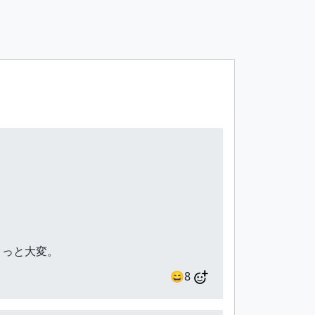
ょっと大変。
😄8