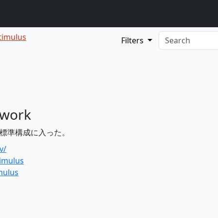
timulus
Filters
ework
7より標準構成に入った。
v/
timulus
imulus