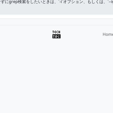
ep検索をしたいときは、`-i`オプション、もしくは、`--ignor
Hom