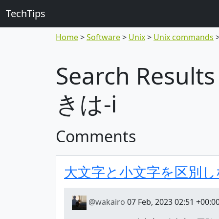
TechTips
Home
Software
Unix
Unix commands
Search Re
きは-i
Comments
大文字と小文字を区別しな
@wakairo
07 Feb, 2023 02:51 +00:0