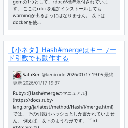
gemの1つとして、rdocが標準添付されていま
す。 ここにrdocを追加インストールしても
warningが出るようにはなりません。 以下は
dockerを使…
【小ネタ】Hash#mergeはキーワー
ド引数でも動作する
SatoKen
@kenicode
2026/01/17 19:05
最終
更新
2026/01/17 19:37
Rubyの[Hash#mergeのマニュアル]
(https://docs.ruby-
lang.org/ja/latest/method/Hash/i/merge.html)
では、 その引数はハッシュとしか書かれていませ
ん。 例えば、以下のような形です。 ```irb
irb(main):00…