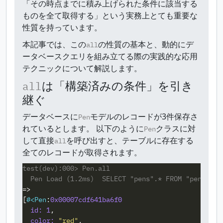
「その時点までに積み上げられた条件に該当する
ものを全て取得する」という実務上とても重要な
性質を持っています。
本記事では、この
の性質の基本と、動的にデ
all
ータベースクエリを組み立てる際の実践的な応用
テクニックについて解説します。
は「構築済みの条件」を引き
all
継ぐ
データベースに
モデルのレコードが3件保存さ
Pen
れているとします。 以下のように
クラスに対
Pen
して直接
を呼び出すと、テーブルに存在する
all
全てのレコードが取得されます。
test(dev):000> Pen.all

=>
[
#<
Pen
:
0x00007cdf641ba6f0
id: 
1
,
color: 
"red"
,