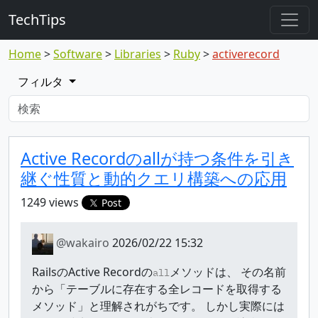
TechTips
Home
Software
Libraries
Ruby
activerecord
フィルタ
対象のTopic
Topic
Active Recordのallが持つ条件を引き
継ぐ性質と動的クエリ構築への応用
1249 views
Post
@wakairo
2026/02/22 15:32
RailsのActive Recordの
メソッドは、 その名前
all
から「テーブルに存在する全レコードを取得する
メソッド」と理解されがちです。 しかし実際には