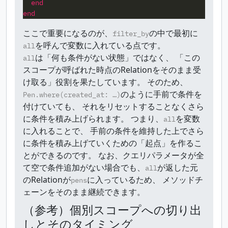
end
end
ここで重要になるのが、
の中で最初に
filter_by
を呼んで変数に入れている点です。
all
は「何も条件がない状態」ではなく、 「この
all
スコープが呼ばれた時点のRelationをそのまま受
け取る」役割を果たしています。 そのため、
のように手前で条件を
Pen.where(created_at: …)
付けていても、 それをリセットすることなくさら
に条件を積み上げられます。 つまり、
を変数
all
に入れることで、 手前の条件を維持した上でさら
に条件を積み上げていくための「起点」を作るこ
とができるのです。 なお、クエリパラメータが全
て空で条件追加がない場合でも、
が返した元
all
のRelationが
に入っているため、 メソッドチ
pens
ェーンをそのまま継続できます。
（参考）個別スコープへの切り出
しとそのタイミング