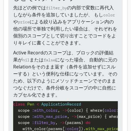
先ほどの例では
の内部で変数に再代入
filter_by
しながら条件を追加していましたが、 もし
color
や
による絞り込みをアプリケーション内の
price
他の場所で単独で利用したい場合は、 それぞれを
個別のスコープとして切り出すことでコードをよ
りキレイに書くことができます。
Active Recordのスコープは、ブロックの評価結
果が
または
になった場合、 自動的に元の
nil
false
Relationをそのまま返す（条件を追加せずにスル
ーする）という便利な仕様になっています。 その
ため、以下のようにメソッドチェーンでそのまま
つなぐだけで、条件分岐をスコープの中に自然に
カプセル化できます。
class
Pen
<
ApplicationRecord
scope
:with_color
,
->
(
color
)
{
where
(
color: 
colo
scope
:with_max_price
,
->
(
max_price
)
{
where
(
pri
scope
:filter_by
,
->
(
params
)
do
with_color
(
params
[
:color
]).
with_max_price
(
para