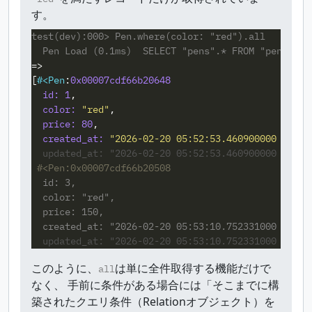
す。
test(dev):000> Pen.where(color: "red").all

=>
[
#<
Pen
:
0x00007cdf66b20648
id: 
1
,
color: 
"red"
,
price: 
80
,
created_at: 
"2026-02-20 05:52:53.460900000 +0000
  updated_at: "2026-02-20 05:52:53.460900000 +0000
  id: 3,

  color: "red",

  price: 150,

  updated_at: "2026-02-20 05:53:10.752331000 +0000
このように、
は単に全件取得する機能だけで
all
なく、 手前に条件がある場合には「そこまでに構
築されたクエリ条件（Relationオブジェクト）を