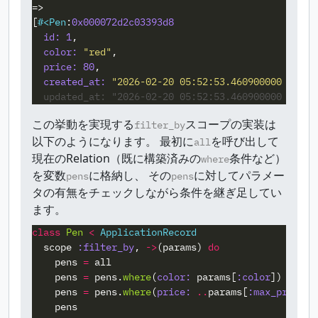
=>
[
#<
Pen
:
0x000072d2c03393d8
id: 
1
,
color: 
"red"
,
price: 
80
,
created_at: 
"2026-02-20 05:52:53.460900000 +0000
  updated_at: "2026-02-20 05:52:53.460900000 +0000
この挙動を実現する
スコープの実装は
filter_by
以下のようになります。 最初に
を呼び出して
all
現在のRelation（既に構築済みの
条件など）
where
を変数
に格納し、 その
に対してパラメー
pens
pens
タの有無をチェックしながら条件を継ぎ足してい
ます。
class
Pen
<
ApplicationRecord
scope
:filter_by
,
->
(
params
)
do
pens
=
all
pens
=
pens
.
where
(
color: 
params
[
:color
])
if
pa
pens
=
pens
.
where
(
price: 
..
params
[
:max_price
])
pens