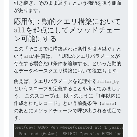
引き継ぎ、そのまま返す」という機能を担う側面
があります。
応用例：動的クエリ構築において
を起点にしてメソッドチェー
all
ン可能にする
この「そこまでに構築された条件を引き継ぐ」と
いう
の性質は、 「URLのクエリパラメータが
all
存在する場合だけ条件を追加する」といった動的
なデータベースクエリ構築において役立ちます。
例えば、クエリパラメータを処理する
filter_by
というスコープを定義することを考えてみましょ
う。 このスコープは、以下のように「1年以内に
作成されたレコード」という前提条件（
）
where
のあとにメソッドチェーンで呼び出される想定で
す。
test(dev):000> Pen.where(created_at: 1.year.ago..)