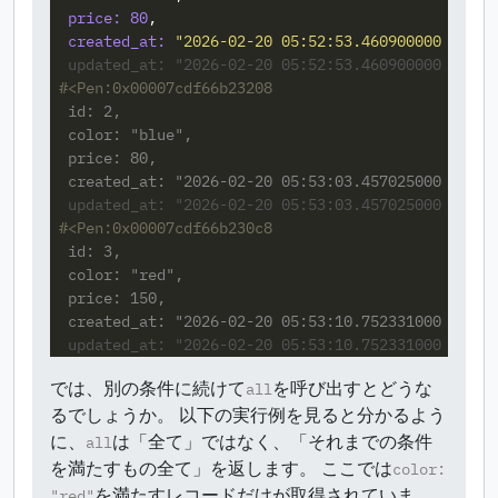
price: 
80
,
created_at: 
"2026-02-20 05:52:53.460900000 +0000
  updated_at: "2026-02-20 05:52:53.460900000 +0000
  id: 2,

  color: "blue",

  price: 80,

  updated_at: "2026-02-20 05:53:03.457025000 +0000
  id: 3,

  color: "red",

  price: 150,

  updated_at: "2026-02-20 05:53:10.752331000 +0000
では、別の条件に続けて
を呼び出すとどうな
all
るでしょうか。 以下の実行例を見ると分かるよう
に、
は「全て」ではなく、「それまでの条件
all
を満たすもの全て」を返します。 ここでは
color:
を満たすレコードだけが取得されていま
"red"