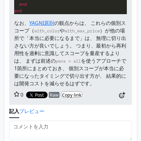
end
end
なお、
YAGNI原則
の観点からは、 これらの個別ス
コープ（
や
）が他の場
with_color
with_max_price
所で「本当に必要になるまで」は、 無理に切り出
さない方が良いでしょう。 つまり、最初から再利
用性を過剰に意識してスコープを量産するより
は、 まずは前述の
を使うアプローチで
pens = all
1箇所にまとめておき、 個別スコープが本当に必
要になったタイミングで切り出す方が、 結果的に
は開発コストを減らせるはずです。
0
Post
Raw
Copy link
記入
プレビュー