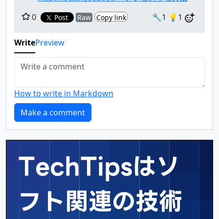
0
🔧1
💡1
Post
Raw
Copy link
Write
Preview
How to write in Markdown
TechTipsはソ
フト関連の
技術