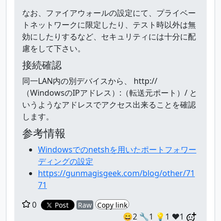
なお、ファイアウォールの設定にて、プライベー
トネットワークに限定したり、テスト時以外は無
効にしたりするなど、セキュリティには十分に配
慮をして下さい。
接続確認
同一LAN内の別デバイスから、 http://
（WindowsのIPアドレス）:（転送元ポート）/ と
いうようなアドレスでアクセス出来ることを確認
します。
参考情報
Windowsでのnetshを用いたポートフォワー
ディングの設定
https://gunmagisgeek.com/blog/other/71
71
0
Post
Raw
Copy link
😄2
🔧1
💡1
❤️1