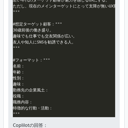
若い年代のターゲット顧客が魅力を感じるUXにする。

ただし、現在のメインターゲットにとって支障が無いUX変更の範
"""

#想定ターゲット顧客："""

30歳前後の働き盛り。

趣味でも仕事でも交友関係が広い。

友人や知人にSNSを勧誘できる人。

"""

#フォーマット："""

名前：

年齢：

性別：

趣味：

勤務先の企業風土：

役職：

職務内容：

特徴的な行動・活動：

Coplilotの回答：