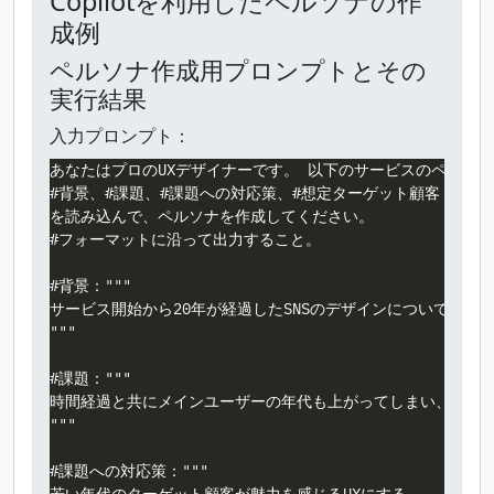
Copilotを利用したペルソナの作
成例
ペルソナ作成用プロンプトとその
実行結果
入力プロンプト：
あなたはプロのUXデザイナーです。 以下のサービスのペルソナ
#背景、#課題、#課題への対応策、#想定ターゲット顧客

を読み込んで、ペルソナを作成してください。

#フォーマットに沿って出力すること。

#背景："""

サービス開始から20年が経過したSNSのデザインについてメジャ
"""

#課題："""

時間経過と共にメインユーザーの年代も上がってしまい、若い年
"""

#課題への対応策："""
