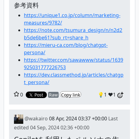
参考資料
https://unique1.co.jp/column/marketing-
measures/9782/
https://note.com/tsumura_design/n/n2d2
b5de6be61?sub_rt=share_h
https://mieru-ca.com/blog/chatgpt-
persona/
https://twitter.com/sawawww/status/1639
925031777226753
https://dev.classmethod.jp/articles/chatgp
t_persona/
0
💡1
❤️1
Post
Raw
Copy link
@wakairo
08 Apr, 2024 03:37 +00:00
Last
edited
04 Sep, 2024 02:36 +00:00