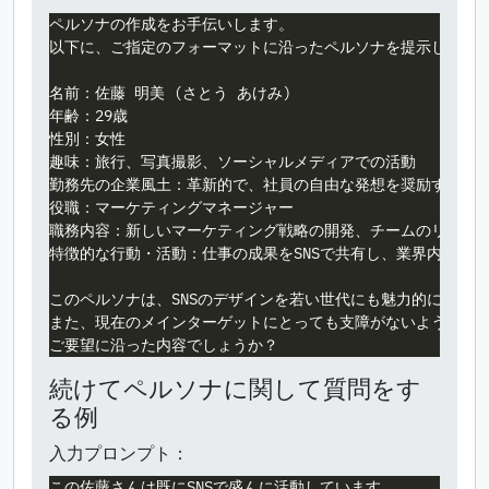
ペルソナの作成をお手伝いします。

以下に、ご指定のフォーマットに沿ったペルソナを提示します。
名前：佐藤 明美 (さとう あけみ)

年齢：29歳

性別：女性

趣味：旅行、写真撮影、ソーシャルメディアでの活動

勤務先の企業風土：革新的で、社員の自由な発想を奨励するIT企
役職：マーケティングマネージャー

職務内容：新しいマーケティング戦略の開発、チームのリード、
特徴的な行動・活動：仕事の成果をSNSで共有し、業界内外のネ
このペルソナは、SNSのデザインを若い世代にも魅力的に感じさ
また、現在のメインターゲットにとっても支障がないようなUX
続けてペルソナに関して質問をす
る例
入力プロンプト：
この佐藤さんは既にSNSで盛んに活動しています。
