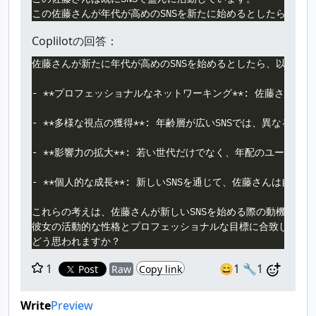
Coplilotの回答：
佐藤さんが新たに年代が高めのSNSを始めるとしたら、以下のよ
- **プロフェッショナルなネットワーキング**: 佐藤さん
- **多様な視点の獲得**: 年齢層が広いSNSでは、異な
- **影響力の拡大**: 若い世代だけでなく、年配のユーザ
- **個人的な成長**: 新しいSNSを通じて、佐藤さんは
これらの考えは、佐藤さんが新しいSNSを始める際の動機として
彼女の活動的な性格とプロフェッショナルな目標に合致している
1
😄1
🔧1
Post
Raw
Copy link
Write
Preview