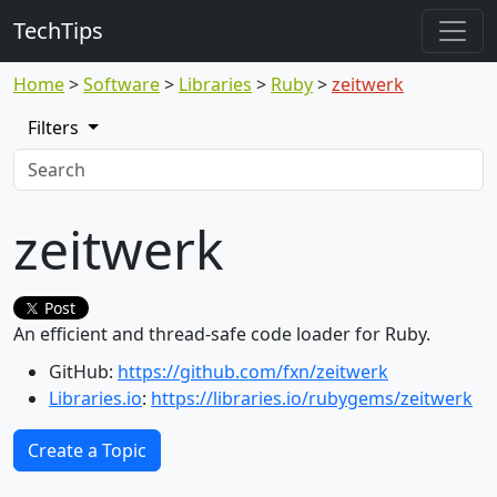
TechTips
Home
Software
Libraries
Ruby
zeitwerk
Filters
zeitwerk
Post
An efficient and thread-safe code loader for Ruby.
GitHub:
https://github.com/fxn/zeitwerk
Libraries.io
:
https://libraries.io/rubygems/zeitwerk
Create a Topic