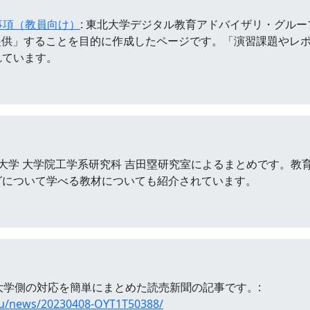
意事項（教員向け）
: 東北大学デジタル教育アドバイザリ・グループ
提供」することを目的に作成したページです。「演習課題やレ
れています。
東京大学 大学院工学系研究科 吉田塁研究室によるまとめです。
グについて学べる教材についても紹介されています。
る大学側の対応を簡単にまとめた読売新聞の記事です。:
iku/news/20230408-OYT1T50388/