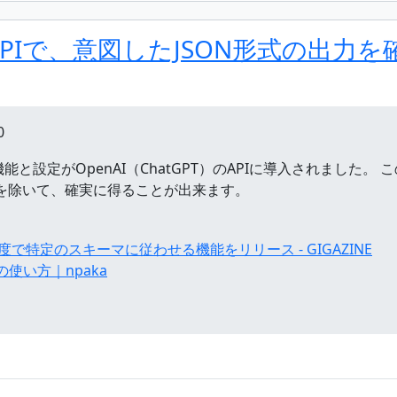
T）のAPIで、意図したJSON形式の出
0
uts」の機能と設定がOpenAI（ChatGPT）のAPIに導入され
合を除いて、確実に得ることが出来ます。
精度で特定のスキーマに従わせる機能をリリース - GIGAZINE
uts の使い方｜npaka