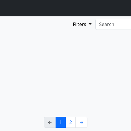
Filters
←
1
2
→