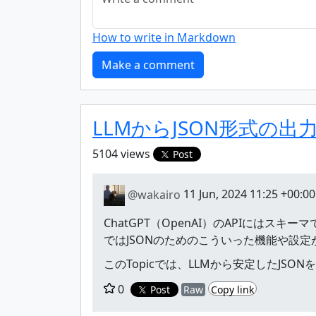
How to write in Markdown
LLMからJSON形式の
5104 views
Post
@wakairo
11 Jun, 2024 11:25 +00:00
ChatGPT（OpenAI）のAPIにはス
ではJSONのためのこういった機能や設
このTopicでは、LLMから安定したJS
0
Post
Raw
Copy link