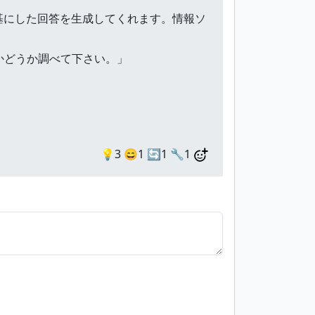
基にした回答を生成してくれます。情報ソ
るかどうか調べて下さい。」
💡3
😄1
🔄1
🔧1