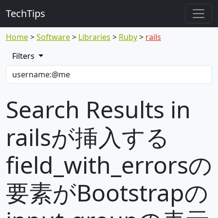
TechTips
Home
Software
Libraries
Ruby
rails
Filters
Search Results in
railsが挿入する
field_with_errorsの
要素がBootstrapの