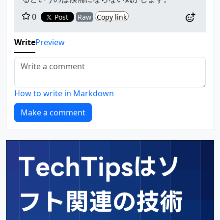
0
Post
Raw
Copy link
Write
Preview
How to write in Markdown
TechTipsはソ
フト関連の
技術