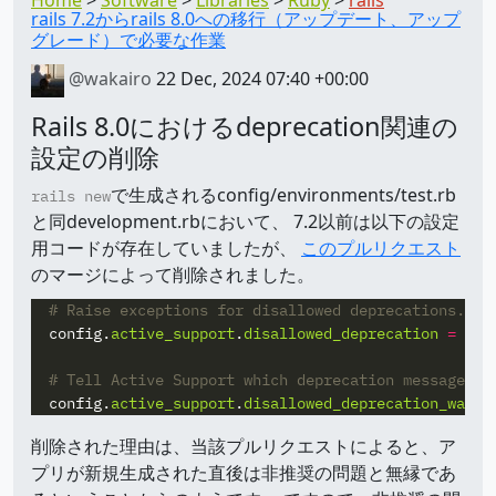
rails 7.2からrails 8.0への移行（アップデート、アップ
グレード）で必要な作業
@wakairo
22 Dec, 2024 07:40 +00:00
Rails 8.0におけるdeprecation関連の
設定の削除
で生成されるconfig/environments/test.rb
rails new
と同development.rbにおいて、 7.2以前は以下の設定
用コードが存在していましたが、
このプルリクエスト
のマージによって削除されました。
# Raise exceptions for disallowed deprecations.
config
.
active_support
.
disallowed_deprecation
=
:ra
# Tell Active Support which deprecation messages t
config
.
active_support
.
disallowed_deprecation_warni
削除された理由は、当該プルリクエストによると、ア
プリが新規生成された直後は非推奨の問題と無縁であ