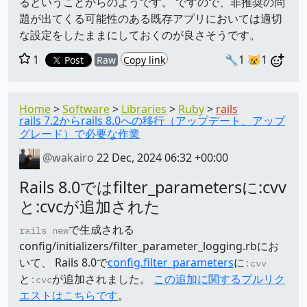
るということからのようです。 ですので、非推奨の問
題が出てくる可能性のある既存アプリにおいては適切
な設定をしたままにしておくのが良さそうです。
1
🔧1
😿1
Post
Raw
Copy link
Home
Software
Libraries
Ruby
rails
rails 7.2からrails 8.0への移行（アップデート、アップ
グレード）で必要な作業
@wakairo
22 Dec, 2024 06:32 +00:00
Rails 8.0ではfilter_parametersに:cvv
と:cvcが追加された
で生成される
rails new
config/initializers/filter_parameter_logging.rbにお
いて、 Rails 8.0で
config.filter_parameters
に
:cvv
と
が追加されました。
この追加に関するプルリク
:cvc
エストはこちらです
。