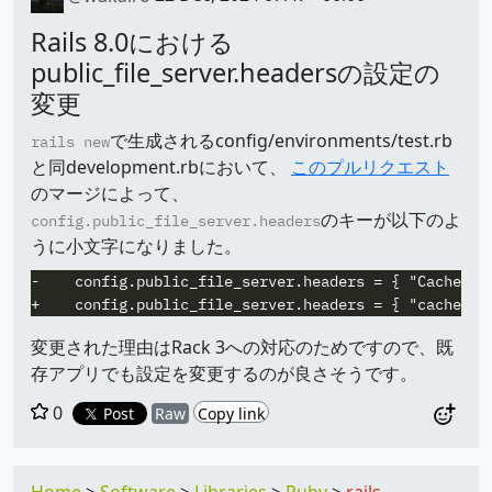
Rails 8.0における
public_file_server.headersの設定の
変更
で生成されるconfig/environments/test.rb
rails new
と同development.rbにおいて、
このプルリクエスト
のマージによって、
のキーが以下のよ
config.public_file_server.headers
うに小文字になりました。
-    config.public_file_server.headers = { "Cache-Con
変更された理由はRack 3への対応のためですので、既
存アプリでも設定を変更するのが良さそうです。
0
Post
Raw
Copy link
Home
Software
Libraries
Ruby
rails