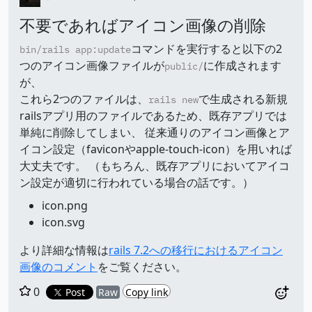
不要であればアイコン画像の削除
コマンドを実行すると以下の2
bin/rails app:update
つのアイコン画像ファイルが
に作成されます
public/
が、
これら2つのファイルは、
で生成される新規
rails new
railsアプリ用のファイルであるため、既存アプリでは
単純に削除してしまい、 従来通りのアイコン画像とア
イコン設定（faviconやapple-touch-icon）を用いれば
大丈夫です。 （もちろん、既存アプリにおいてアイコ
ン設定が適切に行われている場合の話です。）
icon.png
icon.svg
より詳細な情報は
rails 7.2への移行におけるアイコン
画像のコメント
をご覧ください。
0
Post
Raw
Copy link