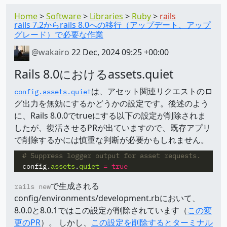
Home
Software
Libraries
Ruby
rails
rails 7.2からrails 8.0への移行（アップデート、アップ
グレード）で必要な作業
@wakairo
22 Dec, 2024 09:25 +00:00
Rails 8.0におけるassets.quiet
は、アセット関連リクエストのロ
config.assets.quiet
グ出力を無効にするかどうかの設定です。後述のよう
に、Rails 8.0.0でtrueにする以下の設定が削除されま
したが、復活させるPRが出ていますので、既存アプリ
で削除するかには慎重な判断が必要かもしれません。
# Suppress logger output for asset requests.
config
.
assets
.
quiet
=
true
で生成される
rails new
config/environments/development.rbにおいて、
8.0.0と8.0.1ではこの設定が削除されています（
この変
更のPR
）。 しかし、
この設定を削除するとターミナル