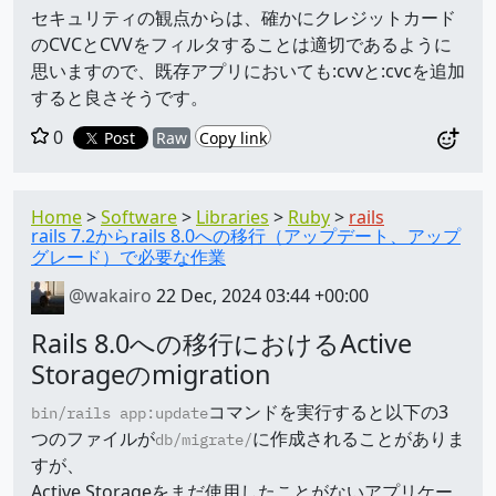
セキュリティの観点からは、確かにクレジットカード
のCVCとCVVをフィルタすることは適切であるように
思いますので、既存アプリにおいても:cvvと:cvcを追加
すると良さそうです。
0
Post
Raw
Copy link
Home
Software
Libraries
Ruby
rails
rails 7.2からrails 8.0への移行（アップデート、アップ
グレード）で必要な作業
@wakairo
22 Dec, 2024 03:44 +00:00
Rails 8.0への移行におけるActive
Storageのmigration
コマンドを実行すると以下の3
bin/rails app:update
つのファイルが
に作成されることがありま
db/migrate/
すが、
Active Storageをまだ使用したことがないアプリケー