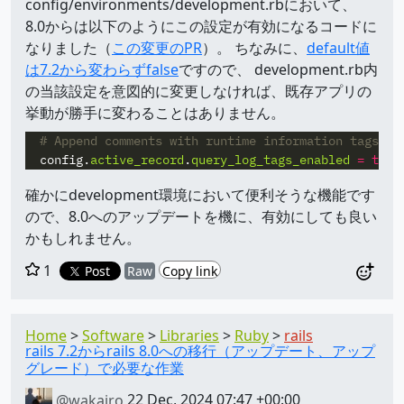
config/environments/development.rbにおいて、
8.0からは以下のようにこの設定が有効になるコードに
なりました（
この変更のPR
）。 ちなみに、
default値
は7.2から変わらずfalse
ですので、 development.rb内
の当該設定を意図的に変更しなければ、既存アプリの
挙動が勝手に変わることはありません。
# Append comments with runtime information tags to
config
.
active_record
.
query_log_tags_enabled
=
true
確かにdevelopment環境において便利そうな機能です
ので、8.0へのアップデートを機に、有効にしても良い
かもしれません。
1
Post
Raw
Copy link
Home
Software
Libraries
Ruby
rails
rails 7.2からrails 8.0への移行（アップデート、アップ
グレード）で必要な作業
@wakairo
22 Dec, 2024 07:47 +00:00