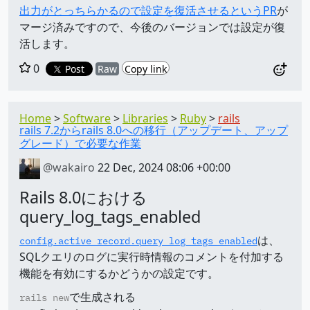
出力がとっちらかるので設定を復活させるというPR
が
マージ済みですので、今後のバージョンでは設定が復
活します。
0
Post
Raw
Copy link
Home
Software
Libraries
Ruby
rails
rails 7.2からrails 8.0への移行（アップデート、アップ
グレード）で必要な作業
@wakairo
22 Dec, 2024 08:06 +00:00
Rails 8.0における
query_log_tags_enabled
は、
config.active_record.query_log_tags_enabled
SQLクエリのログに実行時情報のコメントを付加する
機能を有効にするかどうかの設定です。
で生成される
rails new