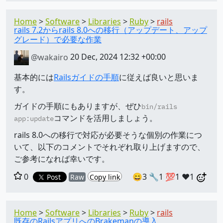
Home
Software
Libraries
Ruby
rails
rails 7.2からrails 8.0への移行（アップデート、アップ
グレード）で必要な作業
@wakairo
20 Dec, 2024 12:32 +00:00
基本的には
Railsガイドの手順
に従えば良いと思いま
す。
ガイドの手順にもありますが、ぜひ
bin/rails
コマンドを活用しましょう。
app:update
rails 8.0への移行で対応が必要そうな個別の作業につ
いて、以下のコメントでそれぞれ取り上げますので、
ご参考になれば幸いです。
0
😄3
🔧1
💯1
❤️1
Post
Raw
Copy link
Home
Software
Libraries
Ruby
rails
既存のRailsアプリへのBrakemanの導入