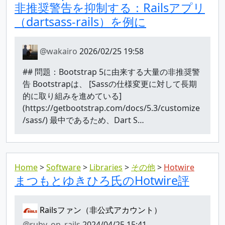
非推奨警告を抑制する：Railsアプリ
（dartsass-rails）を例に
@wakairo
2026/02/25 19:58
## 問題：Bootstrap 5に由来する大量の非推奨警
告 Bootstrapは、 [Sassの仕様変更に対して長期
的に取り組みを進めている]
(https://getbootstrap.com/docs/5.3/customize
/sass/) 最中であるため、Dart S…
Home
Software
Libraries
その他
Hotwire
まつもとゆきひろ氏のHotwire評
Railsファン（非公式アカウント）
@ruby_on_rails
2024/04/25 15:41