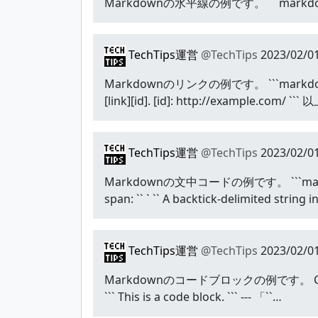
Markdownの水平線の例です。 ```mark
TechTips運営
@TechTips
2023/02/01
Markdownのリンクの例です。 ```markdown This i
[link][id]. [id]: http://example
TechTips運営
@TechTips
2023/02/01
Markdownの文中コードの例です。 ```markdown Use t
span: `` ` `` A backtick-delimited string i
TechTips運営
@TechTips
2023/02/01
Markdownのコードブロックの例です。 Code b
``` This is a code block. ``` --- 「``…