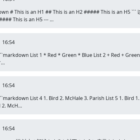
# This is an H1 ## This is an H2 ##### This i
### This is an H5 --- …
 16:54
ist 1 * Red * Green * Blue List 2 + Red + Green + Blu
す…
 16:54
 List 4 1. Bird 2. McHale 3. Parish List 5 1. Bird
2. McH…
 16:54