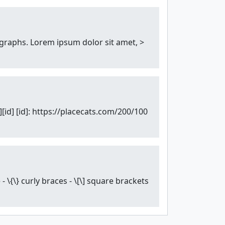
hs. Lorem ipsum dolor sit amet, >
] [id]: https://placecats.com/200/100
\} curly braces - \[\] square brackets