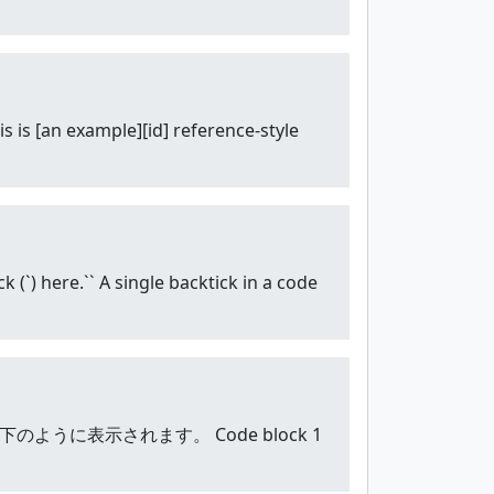
s [an example][id] reference-style
) here.`` A single backtick in a code
すると以下のように表示されます。 Code block 1