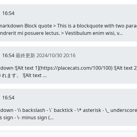
 16:54
lock quote > This is a blockquote with two paragrap
endrerit mi posuere lectus. > Vestibulum enim wisi, v…
 16:54
最終更新
2024/10/30 20:16
text 1](https://placecats.com/100/100) ![Alt text 2][id
。 ![Alt text …
 16:54
ckslash - \` backtick - \* asterisk - \_ underscore - \{
s sign - \- minus sign (…