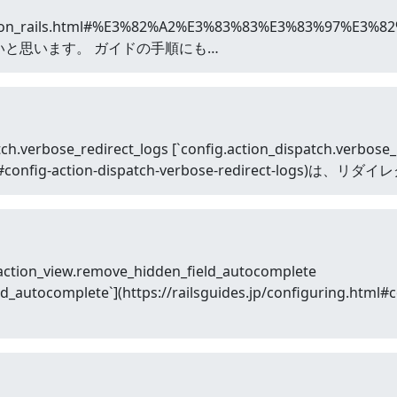
g_ruby_on_rails.html#%E3%82%A2%E3%83%83%E3%83%97%
えば良いと思います。 ガイドの手順にも…
.verbose_redirect_logs [`config.action_dispatch.verbose_r
.html#config-action-dispatch-verbose-redirect-logs)は、
action_view.remove_hidden_field_autocomplete
ld_autocomplete`](https://railsguides.jp/configuring.html#