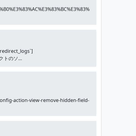
E3%82%B0%E3%83%AC%E3%83%BC%E3%83%
edirect_logs`]
リダイレクトのソ…
config-action-view-remove-hidden-field-