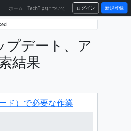
ログイン
新規登録
ホーム
TechTipsについて
行（アップデート、ア
索結果
プグレード）で必要な作業