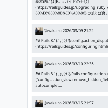
基本的には[Railsガイドの手順]
(https://railsguides.jp/upgradin
89%E6%89%8B%E9%A0%86)に従
@wakairo
2026/03/09 21:22
## Rails 8.1におけるconfig.action_dispatch
(https://railsguides.jp/configuring
@wakairo
2026/03/10 22:36
## Rails 8.1におけるRails.configuration.
[`config.action_view.remove_hidden_fie
autocomplet…
@wakairo
2026/03/15 21:57