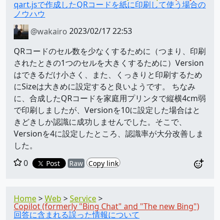
qart.jsで作成したQRコードを紙に印刷して使う場合の
ノウハウ
@wakairo
2023/02/17 22:53
QRコードのセル数を少なくするために（つまり、印刷
されたときの1つのセルを大きくするために）Version
はできるだけ小さく、また、くっきりと印刷するため
にSizeは大きめに設定すると良いようです。 ちなみ
に、合成したQRコードを家庭用プリンタで縦横4cm弱
で印刷しましたが、Versionを10に設定した場合はと
きどきしか認識に成功しませんでした。そこで、
Versionを4に設定したところ、認識率が大分改善しま
した。
0
Post
Raw
Copy link
Home
Web
Service
Copilot (formerly "Bing Chat" and "The new Bing")
回答に含まれる誤った情報について