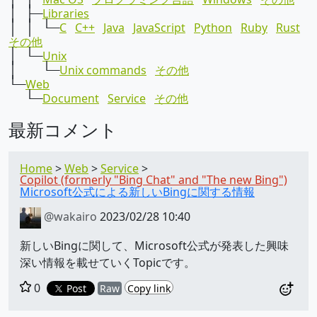
│ ├─
Libraries
│ │ └─
C
C++
Java
JavaScript
Python
Ruby
Rust
その他
│ └─
Unix
│ └─
Unix commands
その他
└─
Web
└─
Document
Service
その他
最新コメント
Home
Web
Service
Copilot (formerly "Bing Chat" and "The new Bing")
Microsoft公式による新しいBingに関する情報
@wakairo
2023/02/28 10:40
新しいBingに関して、Microsoft公式が発表した興味
深い情報を載せていくTopicです。
0
Post
Raw
Copy link