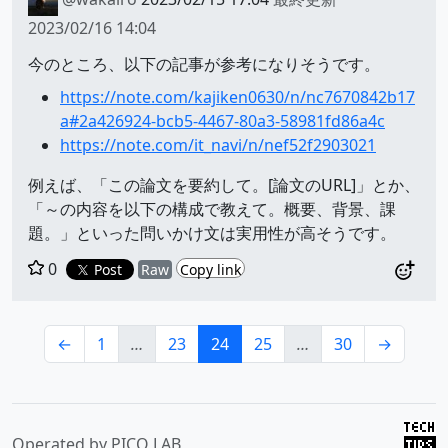
2023/02/16 14:04
今のところ、以下の記事が参考になりそうです。
https://note.com/kajiken0630/n/nc7670842b17
a#2a426924-bcb5-4467-80a3-58981fd86a4c
https://note.com/it_navi/n/nef52f2903021
例えば、「この論文を要約して。[論文のURL]」とか、
「～の内容を以下の構成で教えて。概要、背景、課
題。」といった問いかけ文は実用性が高そうです。
0
Post
Raw
Copy link
←
1
…
23
24
25
…
30
→
Operated by
PICO LAB