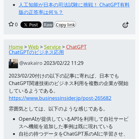
人工知能が日本の司法試験に挑戦！ ChatGPT有料
版の正答率は何％？
0
Post
Raw
Copy link
Home
Web
Service
ChatGPT
ChatGPTのビジネス応用
@wakairo
2023/02/22 11:29
2023/02/20付けの以下の記事に寄れば、日本でも
ChatGPT関連技術のビジネス利用を複数の企業が開始
しているようである。
https://www.businessinsider.jp/post-265682
雰囲気としては、以下のような感じである。
OpenAIが提供しているAPIを利用して自社サービ
スへ機能を追加した事例は既に現れている
自社の持つデータをChatGPT系のAIに学習させ、