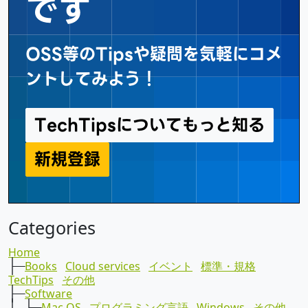
です
OSS等のTipsや疑問を気軽にコメ
ントしてみよう！
TechTipsについてもっと知る
新規登録
TechTips
Categories
Home
├─
Books
Cloud services
イベント
標準・規格
TechTips
その他
├─
Software
│ ├─
Mac OS
プログラミング言語
Windows
その他