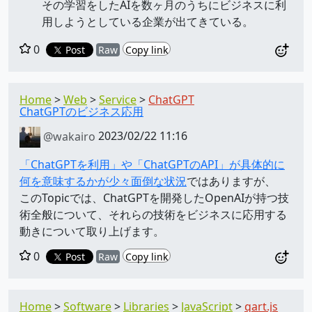
その学習をしたAIを数ヶ月のうちにビジネスに利
用しようとしている企業が出てきている。
0
Post
Raw
Copy link
Home
Web
Service
ChatGPT
ChatGPTのビジネス応用
@wakairo
2023/02/22 11:16
「ChatGPTを利用」や「ChatGPTのAPI」が具体的に
何を意味するかが少々面倒な状況
ではありますが、
このTopicでは、ChatGPTを開発したOpenAIが持つ技
術全般について、それらの技術をビジネスに応用する
動きについて取り上げます。
0
Post
Raw
Copy link
Home
Software
Libraries
JavaScript
qart.js