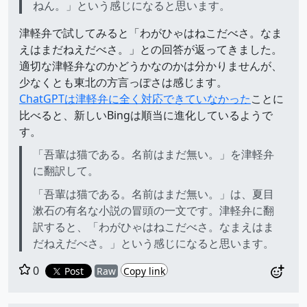
ねん。」という感じになると思います。
津軽弁で試してみると「わがひゃはねこだべさ。なま
えはまだねえだべさ。」との回答が返ってきました。
適切な津軽弁なのかどうかなのかは分かりませんが、
少なくとも東北の方言っぽさは感じます。
ChatGPTは津軽弁に全く対応できていなかった
ことに
比べると、新しいBingは順当に進化しているようで
す。
「吾輩は猫である。名前はまだ無い。」を津軽弁
に翻訳して。
「吾輩は猫である。名前はまだ無い。」は、夏目
漱石の有名な小説の冒頭の一文です。津軽弁に翻
訳すると、「わがひゃはねこだべさ。なまえはま
だねえだべさ。」という感じになると思います。
0
Post
Raw
Copy link