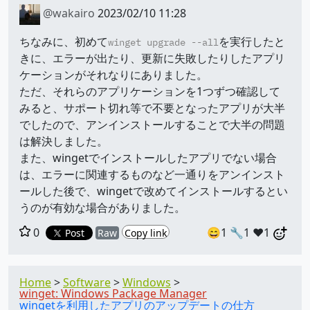
@wakairo
2023/02/10 11:28
ちなみに、初めて
を実行したと
winget upgrade --all
きに、エラーが出たり、更新に失敗したりしたアプリ
ケーションがそれなりにありました。
ただ、それらのアプリケーションを1つずつ確認して
みると、サポート切れ等で不要となったアプリが大半
でしたので、アンインストールすることで大半の問題
は解決しました。
また、wingetでインストールしたアプリでない場合
は、エラーに関連するものなど一通りをアンインスト
ールした後で、wingetで改めてインストールするとい
うのが有効な場合がありました。
0
😄1
🔧1
❤️1
Post
Raw
Copy link
Home
Software
Windows
winget: Windows Package Manager
wingetを利用したアプリのアップデートの仕方