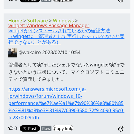
Home
Software
Windows
winget: Windows Package Manager
wingetがインストールされているかの確認方法
（wingetは、管理者として実行したシェルでないと実
行できないことがある）
@wakairo
2023/02/10 10:54
管理者として実行したシェルでないとwingetが実行で
きないという症状について、マイクロソフト コミュニ
ティで質問してみました。
https://answers.microsoft.com/ja-
jp/windows/forum/windows_10-
performance/%e7%ae%a1%e7%90%86%e8%80%85
%e3%81%a8%e3%81%97/63903580-72f9-4090-95c0-
fc2870029fdb
0
Post
Raw
Copy link