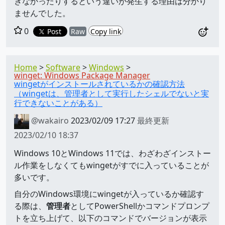
きなかったりするという違いが発生する理由は分かり
ませんでした。
0
Post
Raw
Copy link
Home
Software
Windows
winget: Windows Package Manager
wingetがインストールされているかの確認方法
（wingetは、管理者として実行したシェルでないと実
行できないことがある）
@wakairo
2023/02/09 17:27
最終更新
2023/02/10 18:37
Windows 10とWindows 11では、わざわざインストー
ル作業をしなくてもwingetがすでに入っていることが
多いです。
自分のWindows環境にwingetが入っているか確認す
る際は、
管理者
としてPowerShellかコマンドプロンプ
トを立ち上げて、以下のコマンドでバージョンが表示