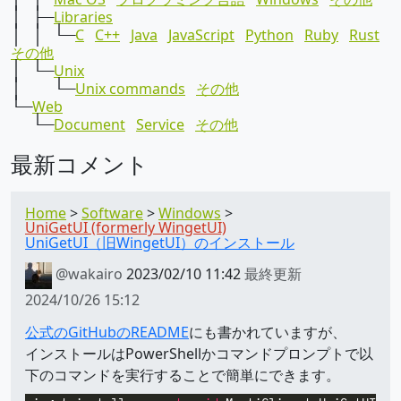
│ ├─
Libraries
│ │ └─
C
C++
Java
JavaScript
Python
Ruby
Rust
その他
│ └─
Unix
│ └─
Unix commands
その他
└─
Web
└─
Document
Service
その他
最新コメント
Home
Software
Windows
UniGetUI (formerly WingetUI)
UniGetUI（旧WingetUI）のインストール
@wakairo
2023/02/10 11:42
最終更新
2024/10/26 15:12
公式のGitHubのREADME
にも書かれていますが、
インストールはPowerShellかコマンドプロンプトで以
下のコマンドを実行することで簡単にできます。