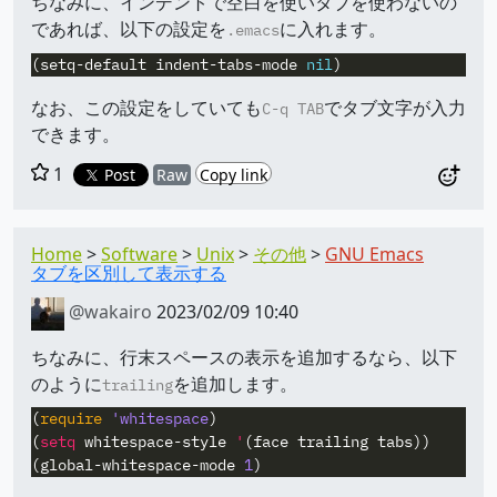
ちなみに、インデントで空白を使いタブを使わないの
であれば、以下の設定を
に入れます。
.emacs
(
setq-default
indent-tabs-mode
nil
)
なお、この設定をしていても
でタブ文字が入力
C-q TAB
できます。
1
Post
Raw
Copy link
Home
Software
Unix
その他
GNU Emacs
タブを区別して表示する
@wakairo
2023/02/09 10:40
ちなみに、行末スペースの表示を追加するなら、以下
のように
を追加します。
trailing
(
require
'whitespace
)
(
setq
whitespace-style
'
(
face
trailing
tabs
))
(
global-whitespace-mode
1
)