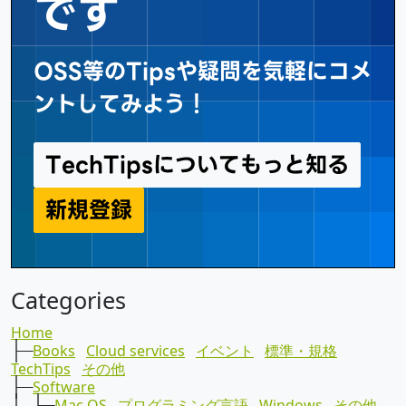
です
OSS等のTipsや疑問を気軽にコメ
ントしてみよう！
TechTipsについてもっと知る
新規登録
TechTips
Categories
Home
├─
Books
Cloud services
イベント
標準・規格
TechTips
その他
├─
Software
│ ├─
Mac OS
プログラミング言語
Windows
その他