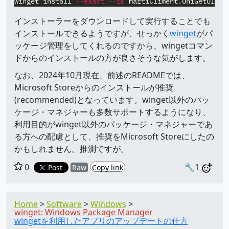
winget
install
--exact
--id
MartiCliment.UniGetUI
--
インストーラーをダウンロードして実行することでも
インストールできるようですが、せっかく
winget
がパ
ッケージ管理をしてくれるのですから、wingetコマン
ドからのインストールの方が良さそうな気がします。
なお、2024年10月現在、前述のREADMEでは、
Microsoft Storeからのインストールが推奨
(recommended)となっています。winget以外のパッ
ケージ・マネジャーも多数サポートするようになり、
利用目的がwinget以外のパッケージ・マネジャーであ
る方への配慮として、推奨をMicrosoft Storeにしたの
かもしれません。推測ですが。
0
🔧1
Post
Raw
Copy link
Home
Software
Windows
winget: Windows Package Manager
wingetを利用したアプリのアップデートの仕方