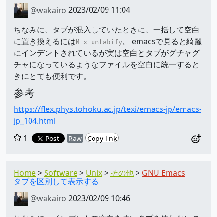
@wakairo
2023/02/09 11:04
ちなみに、タブが混入していたときに、一括して空白
に置き換えるには
。 emacsで見ると綺麗
M-x untabify
にインデントされているが実は空白とタブがグチャグ
チャになっているようなファイルを空白に統一すると
きにとても便利です。
参考
https://flex.phys.tohoku.ac.jp/texi/emacs-jp/emacs-
jp_104.html
1
Post
Raw
Copy link
Home
Software
Unix
その他
GNU Emacs
タブを区別して表示する
@wakairo
2023/02/09 10:46