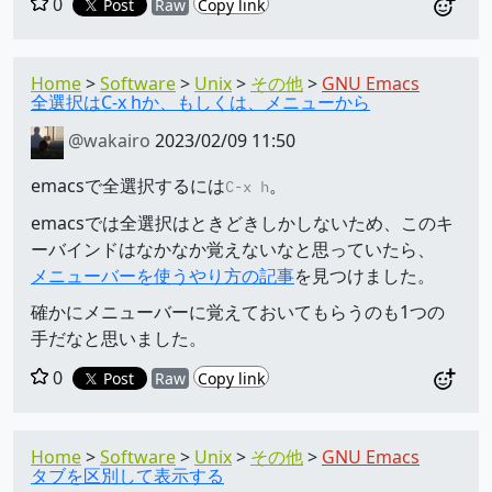
0
Post
Raw
Copy link
Home
Software
Unix
その他
GNU Emacs
全選択はC-x hか、もしくは、メニューから
@wakairo
2023/02/09 11:50
emacsで全選択するには
。
C-x h
emacsでは全選択はときどきしかしないため、このキ
ーバインドはなかなか覚えないなと思っていたら、
メニューバーを使うやり方の記事
を見つけました。
確かにメニューバーに覚えておいてもらうのも1つの
手だなと思いました。
0
Post
Raw
Copy link
Home
Software
Unix
その他
GNU Emacs
タブを区別して表示する