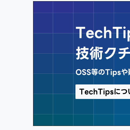
Tech
技術ク
OSS等のTip
TechTips