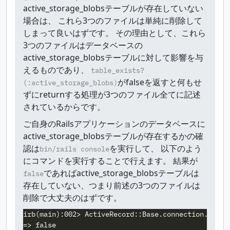
active_storage_blobsテーブルが存在していない
場合は、 これら3つのファイルは単純に削除して
しまって良いはずです。 その理由として、これら
3つのファイルはデータベースの
active_storage_blobsテーブルに対して影響を与
えるものであり、
table_exists?
がfalseを返すと何もせ
(:active_storage_blobs)
ずにreturnする処理が3つのファイル全てに記述
されているからです。
ご自身のRailsアプリケーションのデータベースに
active_storage_blobsテーブルが存在するかの確
認は
を実行して、 以下のよう
bin/rails console
にコマンドを実行することで行えます。 結果が
であればactive_storage_blobsテーブルは
false
存在していない、つまり前述の3つのファイルは
削除で大丈夫のはずです。
irb(main):002> ActiveRecord::Base.connection.table_