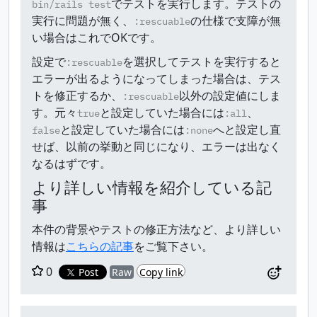
でテストを実行します。テストの
bin/rails test
実行に問題が無く、
の仕様で支障が無
:rescuable
い場合はこれでOKです。
設定で
を選択してテストを実行すると
:rescuable
エラーが出るようになってしまった場合は、テス
トを修正するか、
以外の設定値にしま
:rescuable
す。元々
と設定していた場合には
、
true
:all
と設定していた場合には
へと設定し直
false
:none
せば、以前の挙動と同じになり、エラーは出なく
なるはずです。
より詳しい情報を紹介している記
事
本件の背景やテストの修正方法など、より詳しい
情報は
こちらの記事
をご覧下さい。
0
Post
Raw
Copy link