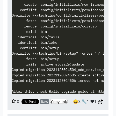
      create  config/initializers/new_framework_def
    conflict  config/initializers/permissions_polic
Overwrite /x/techtips/config/initializers/permissi
       force  config/initializers/permissions_polic
      remove  config/initializers/cors.rb

       exist  bin

   identical  bin/rails

   identical  bin/rake

    conflict  bin/setup

Overwrite /x/techtips/bin/setup? (enter "h" for hel
       force  bin/setup

       rails  active_storage:update

Copied migration 20231128024504_add_service_name_t
Copied migration 20231128024505_create_active_stor
Copied migration 20231128024506_remove_not_null_on
0
😄3
🔧1
❤️1
Post
Raw
Copy link