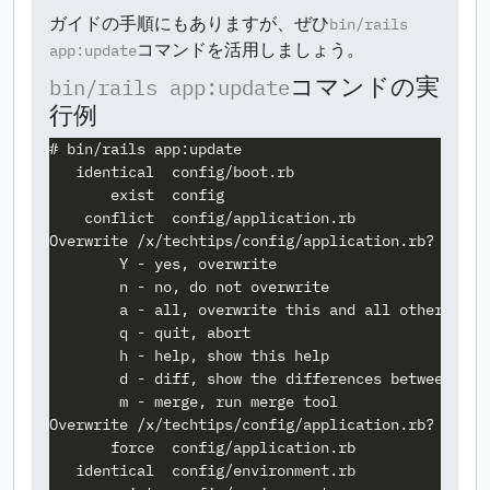
ガイドの手順にもありますが、ぜひ
bin/rails
コマンドを活用しましょう。
app:update
コマンドの実
bin/rails app:update
行例
# bin/rails app:update

   identical  config/boot.rb

       exist  config

    conflict  config/application.rb

Overwrite /x/techtips/config/application.rb? (enter
        Y - yes, overwrite

        n - no, do not overwrite

        a - all, overwrite this and all others

        q - quit, abort

        h - help, show this help

        d - diff, show the differences between the 
        m - merge, run merge tool

Overwrite /x/techtips/config/application.rb? (enter
       force  config/application.rb

   identical  config/environment.rb
