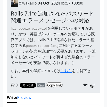
@wakairo
04 Oct, 2024 09:57 +00:00
Rails 7.1で追加されたパスワード
関連エラーメッセージへの対応
を利用しているモデルがあ
has_secure_password
り、かつ、英語以外のロケールへ対応している既
存アプリでは、 rails 7.1で追加されたエラーの種
類である
に対応するエラーメ
password_too_long
ッセージの訳文を追加する必要があります。 （追
加をしないとパスワードが長すぎた場合のエラー
メッセージが英語で表示されます。）
なお、本件の詳細については
こちら
をご覧下さ
い。
0
❤️1
Post
Raw
Copy link
Write
Preview