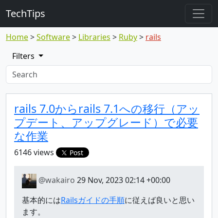
TechTips
Home
Software
Libraries
Ruby
rails
Filters
Highlighted topic
Topic
rails 7.0からrails 7.1への移行（アッ
プデート、アップグレード）で必要
な作業
6146 views
Post
@wakairo
29 Nov, 2023 02:14 +00:00
基本的には
Railsガイドの手順
に従えば良いと思い
ます。