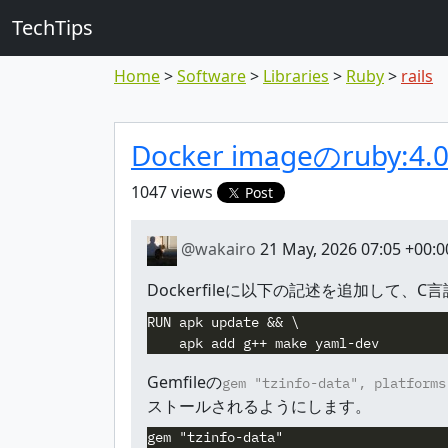
TechTips
Home
Software
Libraries
Ruby
rails
Highlighted to
Topic
Docker imageのruby:
1047 views
Post
@wakairo
21 May, 2026 07:05 +00:0
Dockerfileに以下の記述を追加して、C言語拡
RUN apk update && \

Gemfileの
gem "tzinfo-data", platforms
ストールされるようにします。