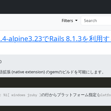
Filters
pic
4.0.4-alpine3.23でRails 8.1
0
張 (native extension) のgemのビルドを可能にします。
の行からプラットフォーム指定 (
: %i[ windows jruby ]
platfo