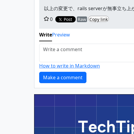
以上の変更で、rails serverが無事
0
Post
Raw
Copy link
Write
Preview
How to write in Markdown
Tech