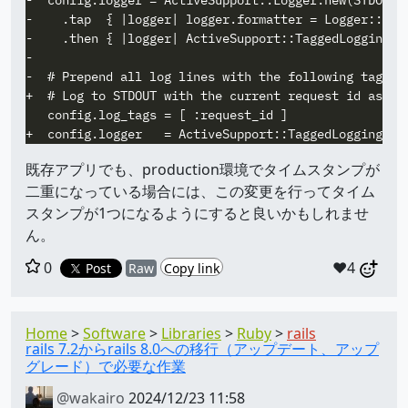
-    .tap  { |logger| logger.formatter = Logger::Form
-    .then { |logger| ActiveSupport::TaggedLogging.ne
-

-  # Prepend all log lines with the following tags.

+  # Log to STDOUT with the current request id as a d
   config.log_tags = [ :request_id ]

既存アプリでも、production環境でタイムスタンプが
二重になっている場合には、この変更を行ってタイム
スタンプが1つになるようにすると良いかもしれませ
ん。
0
❤️4
Post
Raw
Copy link
Home
Software
Libraries
Ruby
rails
rails 7.2からrails 8.0への移行（アップデート、アップ
グレード）で必要な作業
@wakairo
2024/12/23 11:58