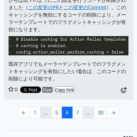
からは以下のようにこの設定を行うコードが削除され
ました（
この変更のPR
と
この変更のCommit
）。この
キャッシングを無効にするコードの削除により、メー
ラーテンプレートでのフラグメントキャッシングが有
効になります。
-  # Disable caching for Action Mailer templates even
-  # caching is enabled.

既存アプリでもメーラーテンプレートでのフラグメン
トキャッシングを有効にしたい場合は、このコードの
削除により可能です。
0
Post
Raw
Copy link
←
1
…
5
6
7
…
30
→