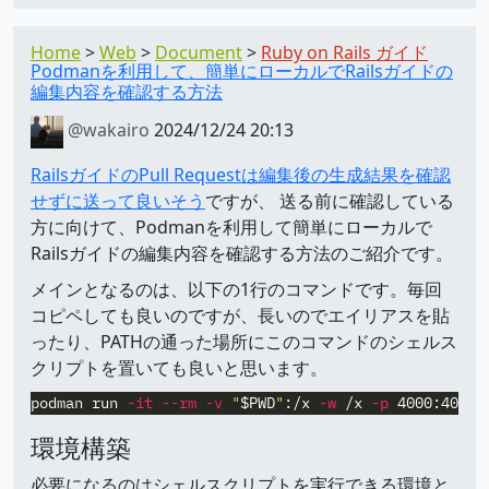
Home
Web
Document
Ruby on Rails ガイド
Podmanを利用して、簡単にローカルでRailsガイドの
編集内容を確認する方法
@wakairo
2024/12/24 20:13
RailsガイドのPull Requestは編集後の生成結果を確認
せずに送って良いそう
ですが、 送る前に確認している
方に向けて、Podmanを利用して簡単にローカルで
Railsガイドの編集内容を確認する方法のご紹介です。
メインとなるのは、以下の1行のコマンドです。毎回
コピペしても良いのですが、長いのでエイリアスを貼
ったり、PATHの通った場所にこのコマンドのシェルス
クリプトを置いても良いと思います。
podman run 
-it
--rm
-v
"
$PWD
"
:/x 
-w
 /x 
-p
 4000:4000 
環境構築
必要になるのはシェルスクリプトを実行できる環境と