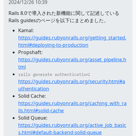
2024/12/26 10:39
Rails 8.0で導入された新機能に関して記述している
Rails guidesのページを以下にまとめました。
Kamal:
https://guides.rubyonrails.org/getting_started.
html#deploying-to-production
Propshaft:
https://guides.rubyonrails.org/asset_pipeline.h
tml
:
rails generate authentication
https://guides.rubyonrails.org/security.html#a
uthentication
Solid Cache:
https://guides.rubyonrails.org/caching_with_ra
ils.html#solid-cache
Solid Queue:
https://guides.rubyonrails.org/active_job_basic
s.html#default-backend-solid-queue