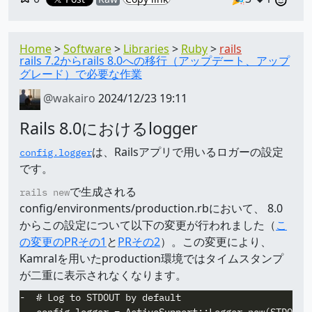
Home
Software
Libraries
Ruby
rails
rails 7.2からrails 8.0への移行（アップデート、アップ
グレード）で必要な作業
@wakairo
2024/12/23 19:11
Rails 8.0におけるlogger
は、Railsアプリで用いるロガーの設定
config.logger
です。
で生成される
rails new
config/environments/production.rbにおいて、 8.0
からこの設定について以下の変更が行われました（
こ
の変更のPRその1
と
PRその2
）。この変更により、
Kamralを用いたproduction環境ではタイムスタンプ
が二重に表示されなくなります。
-  # Log to STDOUT by default

-  config.logger = ActiveSupport::Logger.new(STDOUT)
