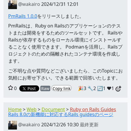
@wakairo
2024/12/31 12:01
PmRails 1.0.0
をリリースしました。
PmRailsは、Ruby on Railsのアプリケーションのテス
トまたは開発をするためのツールセットです。 Railsや
Railsが依存するものをローカル環境にインストールす
ることなく使用できます。 Podmanを活用し、Railsプ
ロジェクトのための隔離されたコンテナ環境を作成し
ます。
ご不明な点や質問などございましたら、このTopicにお
気軽にお寄せ下さい。できる範囲で回答いたします。
0
🎉3
🔧2
🔄1
❤️1
Post
Raw
Copy link
Home
Web
Document
Ruby on Rails Guides
Rails 8.0の新機能に対応するRails guidesのページ
@wakairo
2024/12/26 10:30
最終更新