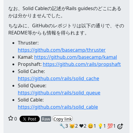
なお、Solid Cableの記述がRails guidesのどこにある
かは分かりませんでした。
ちなみに、GitHubのレポジトリは以下の通りで、その
README等からも情報を得られます。
Thruster:
https://github.com/basecamp/thruster
Kamal:
https://github.com/basecamp/kamal
Propshaft:
https://github.com/rails/propshaft
Solid Cache:
https://github.com/rails/solid_cache
Solid Queue:
https://github.com/rails/solid_queue
Solid Cable:
https://github.com/rails/solid_cable
0
Post
Raw
Copy link
🔧3
😿2
❤️2
😄1
💡1
💯1