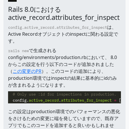
Rails 8.0における
active_record.attributes_for_inspect
は、
config.active_record.attributes_for_inspect
Active Recordオブジェクトのinspectに関わる設定で
す。
で生成される
rails new
config/environments/production.rbにおいて、 8.0
からこの設定を行う以下のコードが追加されました
（
この変更のPR
）。このコードの追加により、
production環境ではinspectの結果に基本的にidのみ
が含まれるようになります。
# Only use :id for inspections in production.
config
.
active_record
.
attributes_for_inspect
=
[
:i
この設定はproduction環境でのパフォーマンスの悪化
をさけるための変更に端を発していますので、既存ア
プリでもこのコードを追加すると良いかもしれませ