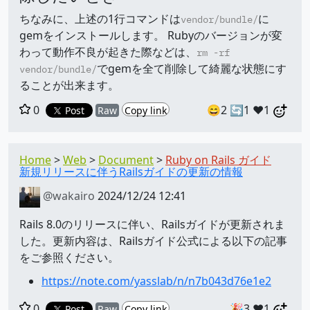
ちなみに、上述の1行コマンドは
に
vendor/bundle/
gemをインストールします。 Rubyのバージョンが変
わって動作不良が起きた際などは、
rm -rf
でgemを全て削除して綺麗な状態にす
vendor/bundle/
ることが出来ます。
0
😄2
🔄1
❤️1
Post
Raw
Copy link
Home
Web
Document
Ruby on Rails ガイド
新規リリースに伴うRailsガイドの更新の情報
@wakairo
2024/12/24 12:41
Rails 8.0のリリースに伴い、Railsガイドが更新されま
した。更新内容は、Railsガイド公式による以下の記事
をご参照ください。
https://note.com/yasslab/n/n7b043d76e1e2
0
🎉3
❤️1
Post
Raw
Copy link