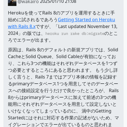
@wakairo
2025/01/10 21:08
Herokuを使ってRails 8のアプリを運用するときに手
始めに試されるであろう
Getting Started on Heroku
with Rails 8.x
ですが、「Last updated November 13,
2024」の版では、
のとこ
heroku run rake db:migrate
ろでエラーが出ます。
原因は、Rails 8のデフォルトの新規アプリでは、Solid
CacheとSolid Queue、Solid Cableが有効になってお
り、これら3つの機能はそれぞれデータベースを1つず
つ必要とするところにあると思われます。 もう少し詳
しく言うと、Rails 7まではアプリ本体の情報を記録す
るprimaryデータベース1つを用意してそのデータベー
スへの接続設定を行うだけで良かったところが、 Rails
8からはprimaryデータベースに加えて前述の3つの機
能用にそれぞれデータベースを用意して設定しないと
いけなくなってしまっているのに、 渦中のGetting
Startedにはそれに対応する作業の記述がないため、マ
イグレーションでエラーが出ているものと思われま