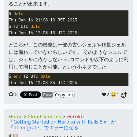
ることが出来ます。
$ 
$ TZ
=
UTC 
ところが、この機能は一部の古いシェルや軽量シェル
には備わっていないらしいです。 そのようなシェルで
は、シェルに依存しない
コマンドを以下のように利
env
用して同じことが可能、という小ネタでした。
$ 
env 
TZ
=
UTC 
0
❤️2
😄1
Post
Raw
Copy link
Home
Cloud services
Heroku
「Getting Started on Heroku with Rails 8.x」が
「db:migrate」でエラーになる