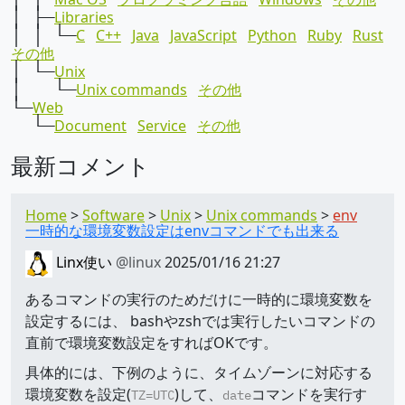
│ ├─
Libraries
│ │ └─
C
C++
Java
JavaScript
Python
Ruby
Rust
その他
│ └─
Unix
│ └─
Unix commands
その他
└─
Web
└─
Document
Service
その他
最新コメント
Home
Software
Unix
Unix commands
env
一時的な環境変数設定はenvコマンドでも出来る
Linx使い
@linux
2025/01/16 21:27
あるコマンドの実行のためだけに一時的に環境変数を
設定するには、 bashやzshでは実行したいコマンドの
直前で環境変数設定をすればOKです。
具体的には、下例のように、タイムゾーンに対応する
環境変数を設定(
)して、
コマンドを実行す
TZ=UTC
date