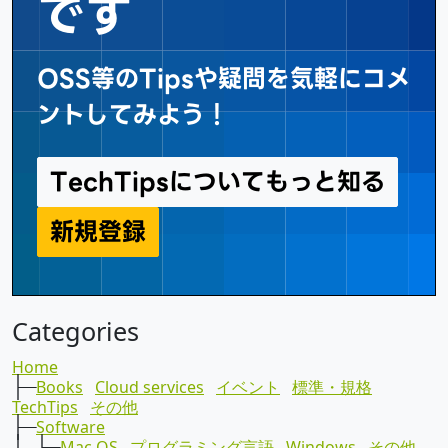
です
OSS等のTipsや疑問を気軽にコメ
ントしてみよう！
TechTipsについてもっと知る
新規登録
TechTips
Categories
Home
├─
Books
Cloud services
イベント
標準・規格
TechTips
その他
├─
Software
│ ├─
Mac OS
プログラミング言語
Windows
その他