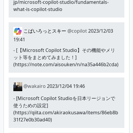
jp/microsoft-copilot-studio/fundamentals-
what-is-copilot-studio
こぱいろっとスキー
@copilot
2023/12/03
19:41
- [【Microsoft Copilot Studio】その機能やメリ
ット等をまとめてみました！]
(https://note.com/aisouken/n/na35a446b2cda)
@wakairo
2023/12/04 19:46
- [Microsoft Copilot Studioを日本リージョンで
使うための設定]
(https://qiita.com/akiraokusawa/items/86eb8b
31f27e0b30ad40)