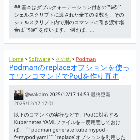
## 基本はダブルクォーテーション付きの`"$@"`
シェルスクリプトに渡された全ての引数を、その
シェルスクリプト内で別のコマンドに引き渡す場
合は`"$@"`を使います。 例えば、…
Home
Software
その他
Podman
Podmanのreplaceオプションを使っ
てワンコマンドでPodを作り直す
@wakairo
2025/12/17 14:53
最終更新
2025/12/17 17:01
以下のコマンドの実行などで、Podに対応する
Kubernetes YAMLファイルを一度用意しておけ
ば、 ``` podman generate kube mypod -
f=mypod.yaml ``` `replace`オプションを利用した