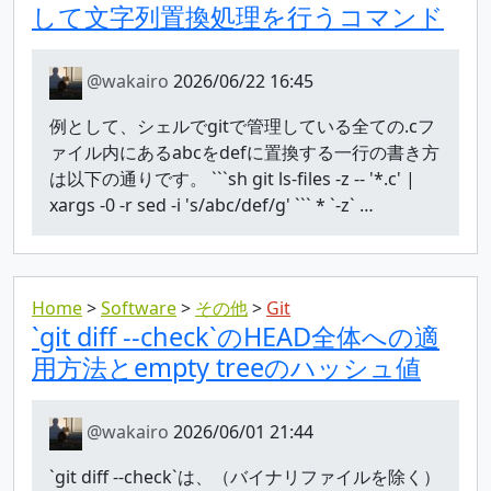
して文字列置換処理を行うコマンド
@wakairo
2026/06/22 16:45
例として、シェルでgitで管理している全ての.cフ
ァイル内にあるabcをdefに置換する一行の書き方
は以下の通りです。 ```sh git ls-files -z -- '*.c' |
xargs -0 -r sed -i 's/abc/def/g' ``` * `-z` …
Home
Software
その他
Git
`git diff --check`のHEAD全体への適
用方法とempty treeのハッシュ値
@wakairo
2026/06/01 21:44
`git diff --check`は、（バイナリファイルを除く）