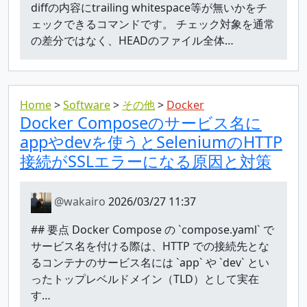
diffの内容にtrailing whitespace等が無いかをチ
ェックできるコマンドです。 チェック対象を通常
の差分ではなく、HEADのファイル全体…
Home
Software
その他
Docker
Docker Composeのサービス名に
appやdevを使うとSeleniumのHTTP
接続がSSLエラーになる原因と対策
@wakairo
2026/03/27 11:37
## 要点 Docker Compose の `compose.yaml` で
サービス名を付ける際は、HTTP での接続先とな
るコンテナのサービス名には `app` や `dev` とい
ったトップレベルドメイン（TLD）として実在
す…