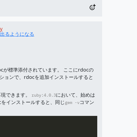
y
gが出るようになる
rdocが標準添付されています。 ここにrdocの
ョンで、rdocを追加インストールすると
再現できます。
において、始めは
ruby:4.0.3
docをインストールすると、同じ
コマン
gem -v