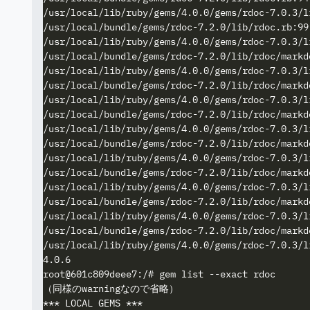
/usr/local/lib/ruby/gems/4.0.0/gems/rdoc-7.0.3/l
/usr/local/bundle/gems/rdoc-7.2.0/lib/rdoc.rb:99
/usr/local/lib/ruby/gems/4.0.0/gems/rdoc-7.0.3/l
/usr/local/bundle/gems/rdoc-7.2.0/lib/rdoc/markd
/usr/local/lib/ruby/gems/4.0.0/gems/rdoc-7.0.3/l
/usr/local/bundle/gems/rdoc-7.2.0/lib/rdoc/markd
/usr/local/lib/ruby/gems/4.0.0/gems/rdoc-7.0.3/l
/usr/local/bundle/gems/rdoc-7.2.0/lib/rdoc/markd
/usr/local/lib/ruby/gems/4.0.0/gems/rdoc-7.0.3/l
/usr/local/bundle/gems/rdoc-7.2.0/lib/rdoc/markd
/usr/local/lib/ruby/gems/4.0.0/gems/rdoc-7.0.3/l
/usr/local/bundle/gems/rdoc-7.2.0/lib/rdoc/markd
/usr/local/lib/ruby/gems/4.0.0/gems/rdoc-7.0.3/l
/usr/local/bundle/gems/rdoc-7.2.0/lib/rdoc/markd
/usr/local/lib/ruby/gems/4.0.0/gems/rdoc-7.0.3/l
/usr/local/bundle/gems/rdoc-7.2.0/lib/rdoc/markd
/usr/local/lib/ruby/gems/4.0.0/gems/rdoc-7.0.3/l
4.0.6

root@601c809deee7:/# gem list --exact rdoc

（同様のwarningなので省略）

*** LOCAL GEMS ***
