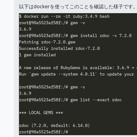
以下はdockerを使ってこのことを確認した様子です
$ docker run --rm -it ruby:3.4.9 bash

root@90a5523af58f:/# gem -v

3.6.9

root@90a5523af58f:/# gem install rdoc -v 7.2.0

Fetching rdoc-7.2.0.gem

Successfully installed rdoc-7.2.0

1 gem installed

A new release of RubyGems is available: 3.6.9 → 4
Run `gem update --system 4.0.11` to update your i
root@90a5523af58f:/# gem -v

3.6.9

root@90a5523af58f:/# gem list --exact rdoc

*** LOCAL GEMS ***

rdoc (7.2.0, default: 6.14.0)
