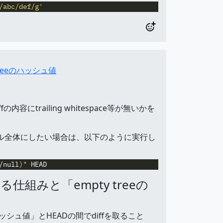
/abc/def/g'
 treeのハッシュ値
容にtrailing whitespace等が無いかを
イル全体にしたい場合は、以下のように実行し
/null
)
"
組みと「empty treeの
シュ値」とHEADの間でdiffを取ること