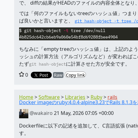
で、 diffの結果がHEADのファイルの内容全体と
では「何のファイルもないtreeのハッシュ値」つまり「
ば良いかと言いますと、
git hash-object -t tree /
$ 
git hash-object 
-t
 tree /dev/null

ちなみに「empty treeのハッシュ値」は、上記のよ
ッシュの計算方法（アルゴリズムなど）が変わればこ
たず
に計算させた方が安全です。
git hash-object
0
Post
Raw
Copy link
Home
Software
Libraries
Ruby
rails
Docker imageのruby:4.0.4-alpine3.23でRail
@wakairo
21 May, 2026 07:05 +00:00
Dockerfileに以下の記述を追加して、C言語拡張 (nati
す。