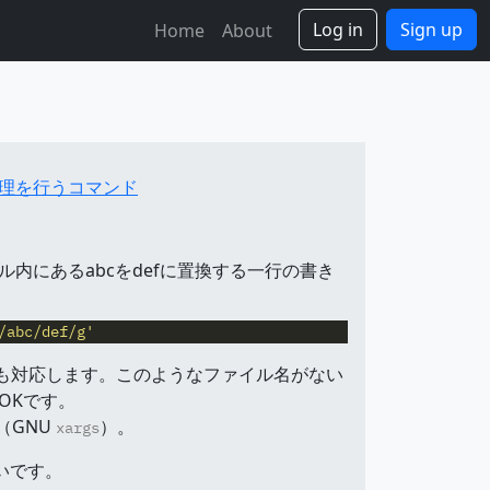
Log in
Sign up
Home
About
理を行うコマンド
ル内にあるabcをdefに置換する一行の書き
/abc/def/g'
も対応します。このようなファイル名がない
OKです。
（GNU
）。
xargs
いです。