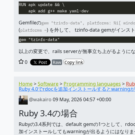
RUN apk update && \

Gemfileの
gem "tzinfo-data", platforms: %i[ wind
(
) を外して、 tzinfo-data gemが
platforms ~
以上の変更で、rails serverが無事立ち上がるよ
0
Post
Raw
Copy link
Home
Software
Programming languages
Rub
Ruby 4.0でrdocを追加インストールするとwarnin
@wakairo
09 May, 2026 04:57 +00:00
Ruby 3.4の場合
Rubyの3.4系列では、default gemの1つとして、
加インストールしてもwarningが出るようにはなり