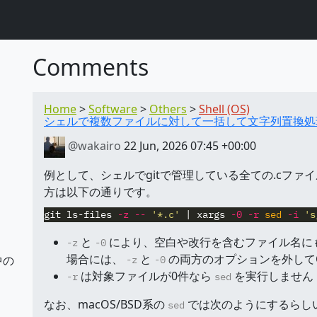
Comments
Home
Software
Others
Shell (OS)
シェルで複数ファイルに対して一括して文字列置換処
@wakairo
22 Jun, 2026 07:45 +00:00
例として、シェルでgitで管理している全ての.cファイ
方は以下の通りです。
git ls-files 
-z
--
'*.c'
 | xargs 
-0
-r
sed
-i
's
と
により、空白や改行を含むファイル名に
-z
-0
場合には、
と
の両方のオプションを外して
中の
-z
-0
は対象ファイルが0件なら
を実行しません
-r
sed
なお、macOS/BSD系の
では次のようにするらし
sed