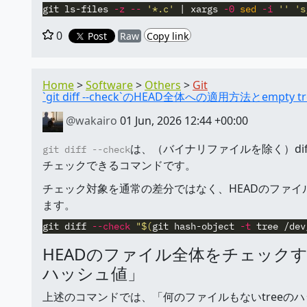
git ls-files 
-z
--
'*.c'
 | xargs 
-0
sed
-i
''
's
0
Post
Raw
Copy link
Home
Software
Others
Git
`git diff --check`のHEAD全体への適用方法とempty
@wakairo
01 Jun, 2026 12:44 +00:00
は、（バイナリファイルを除く）diffの内
git diff --check
チェックできるコマンドです。
チェック対象を通常の差分ではなく、HEADのファ
ます。
git diff 
--check
"
$(
git hash-object 
-t
 tree /dev
HEADのファイル全体をチェックする仕
ハッシュ値」
上述のコマンドでは、「何のファイルもないtreeのハッ