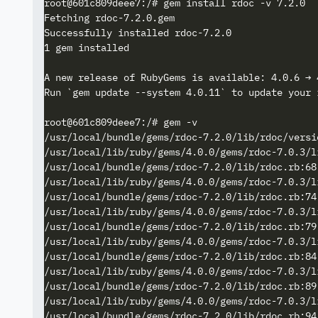
root@601c809deee7:/# gem install rdoc -v 7.2.0

Fetching rdoc-7.2.0.gem

Successfully installed rdoc-7.2.0

1 gem installed

A new release of RubyGems is available: 4.0.6 → 4
Run `gem update --system 4.0.11` to update your i
root@601c809deee7:/# gem -v

/usr/local/bundle/gems/rdoc-7.2.0/lib/rdoc/versi
/usr/local/lib/ruby/gems/4.0.0/gems/rdoc-7.0.3/l
/usr/local/bundle/gems/rdoc-7.2.0/lib/rdoc.rb:68
/usr/local/lib/ruby/gems/4.0.0/gems/rdoc-7.0.3/l
/usr/local/bundle/gems/rdoc-7.2.0/lib/rdoc.rb:74
/usr/local/lib/ruby/gems/4.0.0/gems/rdoc-7.0.3/l
/usr/local/bundle/gems/rdoc-7.2.0/lib/rdoc.rb:79
/usr/local/lib/ruby/gems/4.0.0/gems/rdoc-7.0.3/l
/usr/local/bundle/gems/rdoc-7.2.0/lib/rdoc.rb:84
/usr/local/lib/ruby/gems/4.0.0/gems/rdoc-7.0.3/l
/usr/local/bundle/gems/rdoc-7.2.0/lib/rdoc.rb:89
/usr/local/lib/ruby/gems/4.0.0/gems/rdoc-7.0.3/l
/usr/local/bundle/gems/rdoc-7.2.0/lib/rdoc.rb:94