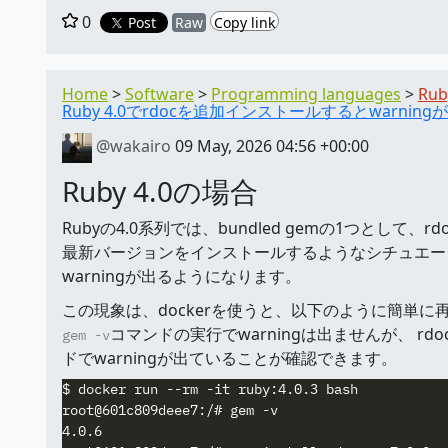
0
Post
Raw
Copy link
Home
Software
Programming languages
Rub
Ruby 4.0でrdocを追加インストールするとwarnin
@wakairo
09 May, 2026 04:56 +00:00
Ruby 4.0の場合
Rubyの4.0系列では、bundled gemの1つとして、
最新バージョンをインストールするようなシチュエーシ
warningが出るようになります。
この現象は、dockerを使うと、以下のように簡単に
コマンドの実行でwarningは出ませんが、 r
gem -v
ドでwarningが出ていることが確認できます。
$ docker run --rm -it ruby:4.0.3 bash

root@601c809deee7:/# gem -v

4.0.6
