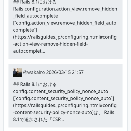
## Rails 8.1における
Rails.configuration.action_view.remove_hidden
_field_autocomplete
[`config.action_view.remove_hidden_field_auto
complete`]
(https://railsguides.jp/configuring.html#config
-action-view-remove-hidden-field-
autocomplet…
@wakairo
2026/03/15 21:57
## Rails 8.1における
config.content_security_policy_nonce_auto
[`config.content_security_policy_nonce_auto`]
(https://railsguides.jp/configuring.html#config
-content-security-policy-nonce-auto)は、 Rails
8.1で追加された「CSP…