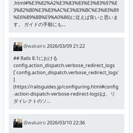
.html#%E3%82%A2%E3%83%83%E3%83%97%E
3%82%B0%E3%83%AC%E3%83%BC%E3%83%89
%E6%89%8B%E9%A0%86)に従えば良いと思いま
す。 ガイドの手順にも…
@wakairo
2026/03/09 21:22
## Rails 8.1における
config.action_dispatch.verbose_redirect_logs
[`config.action_dispatch.verbose_redirect_logs`
]
(https://railsguides.jp/configuring.html#config
-action-dispatch-verbose-redirect-logs)は、リ
ダイレクトのソ…
@wakairo
2026/03/10 22:36