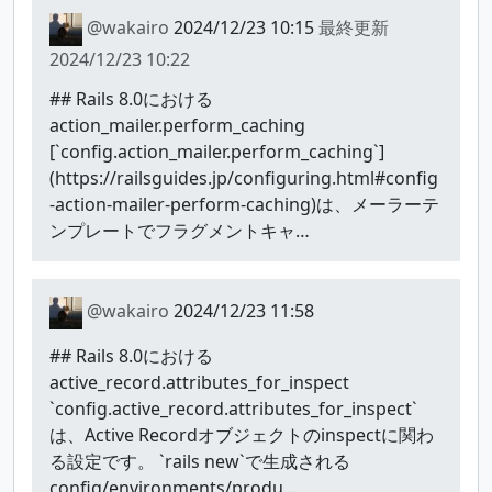
@wakairo
2024/12/23 10:15
最終更新
2024/12/23 10:22
## Rails 8.0における
action_mailer.perform_caching
[`config.action_mailer.perform_caching`]
(https://railsguides.jp/configuring.html#config
-action-mailer-perform-caching)は、メーラーテ
ンプレートでフラグメントキャ…
@wakairo
2024/12/23 11:58
## Rails 8.0における
active_record.attributes_for_inspect
`config.active_record.attributes_for_inspect`
は、Active Recordオブジェクトのinspectに関わ
る設定です。 `rails new`で生成される
config/environments/produ…