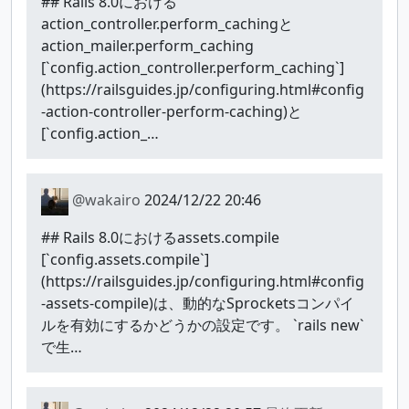
## Rails 8.0における
action_controller.perform_cachingと
action_mailer.perform_caching
[`config.action_controller.perform_caching`]
(https://railsguides.jp/configuring.html#config
-action-controller-perform-caching)と
[`config.action_…
@wakairo
2024/12/22 20:46
## Rails 8.0におけるassets.compile
[`config.assets.compile`]
(https://railsguides.jp/configuring.html#config
-assets-compile)は、動的なSprocketsコンパイ
ルを有効にするかどうかの設定です。 `rails new`
で生…