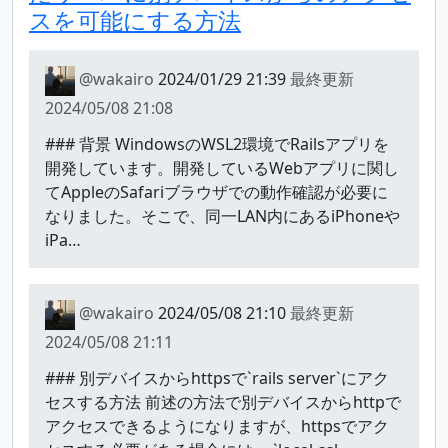
スを可能にする方法
@wakairo
2024/01/29 21:39
最終更新
2024/05/08 21:08
### 背景 WindowsのWSL2環境でRailsアプリを
開発しています。開発しているWebアプリに関し
てAppleのSafariブラウザでの動作確認が必要に
なりました。そこで、同一LAN内にあるiPhoneや
iPa…
@wakairo
2024/05/08 21:10
最終更新
2024/05/08 21:11
### 別デバイスからhttpsで`rails server`にアク
セスする方法 前述の方法で別デバイスからhttpで
アクセスできるようになりますが、httpsでアク