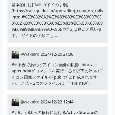
基本的には[Railsガイドの手順]
(https://railsguides.jp/upgrading_ruby_on_rails
.html#%E3%82%A2%E3%83%83%E3%83%97%E
3%82%B0%E3%83%AC%E3%83%BC%E3%83%89
%E6%89%8B%E9%A0%86)に従えば良いと思いま
す。 ガイドの手順にも…
@wakairo
2024/12/20 21:38
## 不要であればアイコン画像の削除 `bin/rails
app:update`コマンドを実行すると以下の2つのア
イコン画像ファイルが`public/`に作成されます
が、 これら2つのファイルは、`rails new`…
@wakairo
2024/12/22 12:44
## Rails 8.0への移行におけるActive Storageの